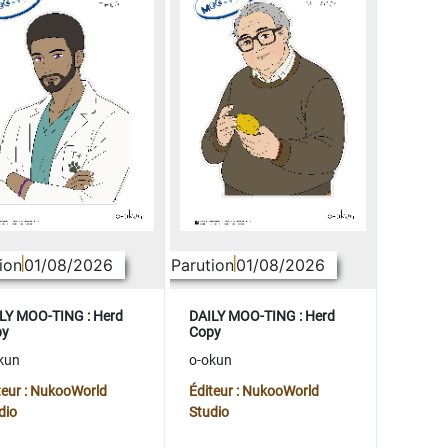
ion
01/08/2026
Parution
01/08/2026
LY MOO-TING : Herd
DAILY MOO-TING : Herd
py
Copy
kun
o-okun
teur : NukooWorld
Éditeur : NukooWorld
dio
Studio