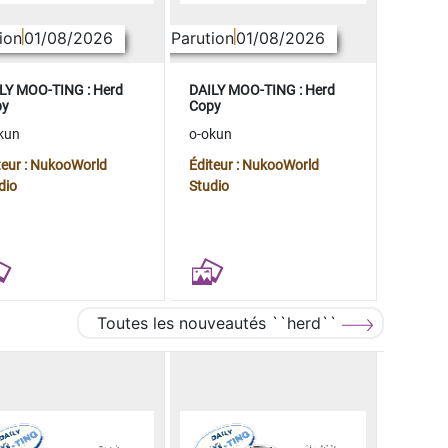
ion
01/08/2026
Parution
01/08/2026
LY MOO-TING : Herd
DAILY MOO-TING : Herd
py
Copy
kun
o-okun
teur : NukooWorld
Éditeur : NukooWorld
dio
Studio
Toutes les nouveautés ``herd``