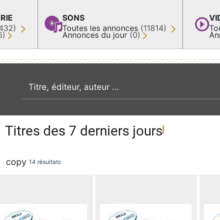
RIE
SONS
VI
432)
Toutes les annonces
(11814)
To
6)
Annonces du jour
(0)
An
recherche par mot clé
Titres des 7 derniers jours
copy
14 résultats