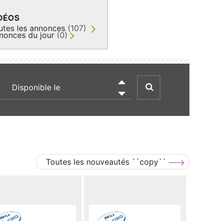
DÉOS
utes les annonces
(107)
nonces du jour
(0)
recherche par date

Toutes les nouveautés ``copy``