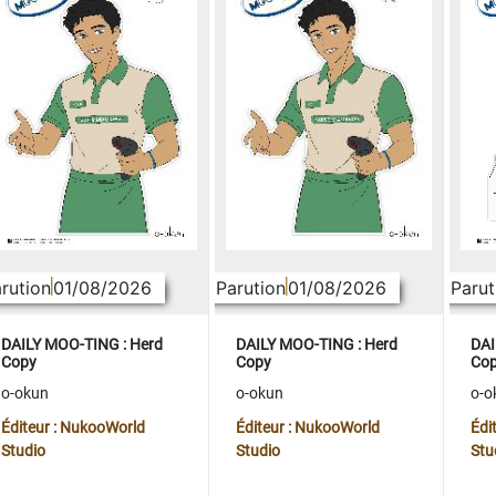
rution
01/08/2026
Parution
01/08/2026
Parut
DAILY MOO-TING : Herd
DAILY MOO-TING : Herd
DAI
Copy
Copy
Co
o-okun
o-okun
o-o
Éditeur : NukooWorld
Éditeur : NukooWorld
Édi
Studio
Studio
Stu