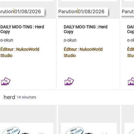
rution
01/08/2026
Parution
01/08/2026
Parut
DAILY MOO-TING : Herd
DAILY MOO-TING : Herd
DAI
Copy
Copy
Co
o-okun
o-okun
o-o
Éditeur : NukooWorld
Éditeur : NukooWorld
Édi
Studio
Studio
Stu
herd
14 résultats