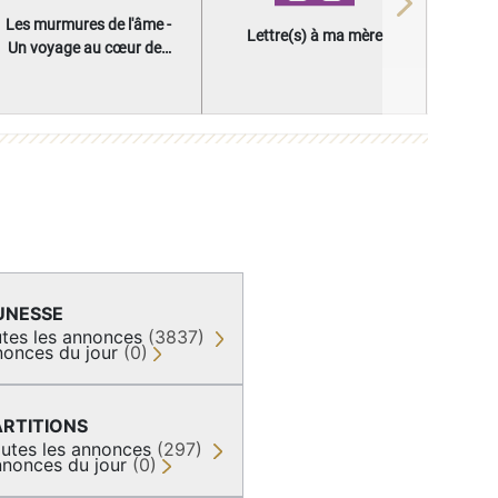
Next
Les murmures de l'âme -
Lettre(s) à ma mère
Un voyage au cœur des
questions qui façonnent
une vie
UNESSE
tes les annonces
(3837)
onces du jour
(0)
ARTITIONS
utes les annonces
(297)
nonces du jour
(0)