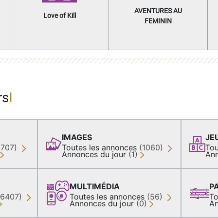
AVENTURES AU
Love of Kill
FEMININ
rs
IMAGES
JE
(707)
Toutes les annonces
(1060)
Tou
Annonces du jour
(1)
Ann
MULTIMÉDIA
P
36407)
Toutes les annonces
(56)
To
Annonces du jour
(0)
An