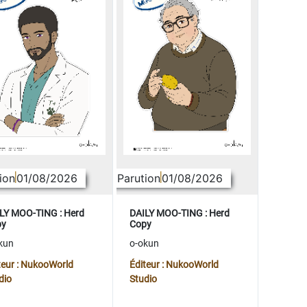
ion
01/08/2026
Parution
01/08/2026
LY MOO-TING : Herd
DAILY MOO-TING : Herd
py
Copy
kun
o-okun
teur : NukooWorld
Éditeur : NukooWorld
dio
Studio