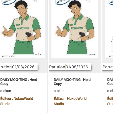
rution
01/08/2026
Parution
01/08/2026
Parut
DAILY MOO-TING : Herd
DAILY MOO-TING : Herd
DAI
Copy
Copy
Co
o-okun
o-okun
o-o
Éditeur : NukooWorld
Éditeur : NukooWorld
Édi
Studio
Studio
Stu