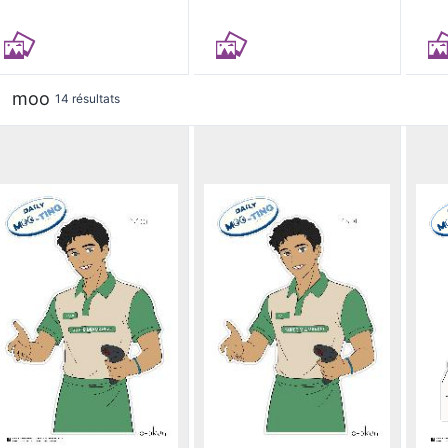
moo
14 résultats