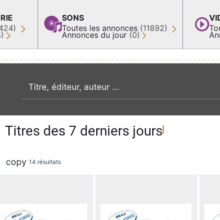
RIE
SONS
VI
424)
Toutes les annonces
(11892)
To
8)
Annonces du jour
(0)
An
recherche par mot clé
Titres des 7 derniers jours
copy
14 résultats