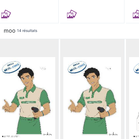
moo
14 résultats