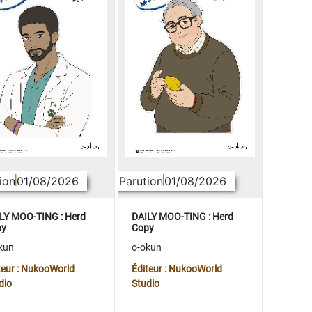
ion
01/08/2026
Parution
01/08/2026
LY MOO-TING : Herd
DAILY MOO-TING : Herd
py
Copy
kun
o-okun
teur : NukooWorld
Éditeur : NukooWorld
dio
Studio