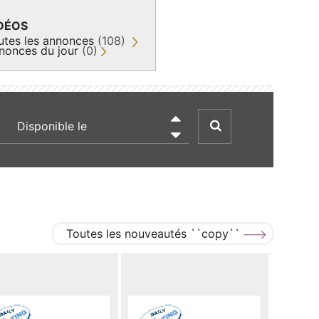
DÉOS
utes les annonces
(108)
nonces du jour
(0)
recherche par date

Toutes les nouveautés ``copy``