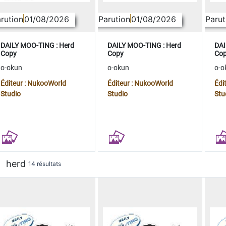
rution
01/08/2026
Parution
01/08/2026
Parut
DAILY MOO-TING : Herd
DAILY MOO-TING : Herd
DAI
Copy
Copy
Co
o-okun
o-okun
o-o
Éditeur : NukooWorld
Éditeur : NukooWorld
Édi
Studio
Studio
Stu
herd
14 résultats