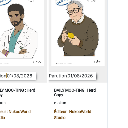
ion
01/08/2026
Parution
01/08/2026
LY MOO-TING : Herd
DAILY MOO-TING : Herd
py
Copy
kun
o-okun
teur : NukooWorld
Éditeur : NukooWorld
dio
Studio