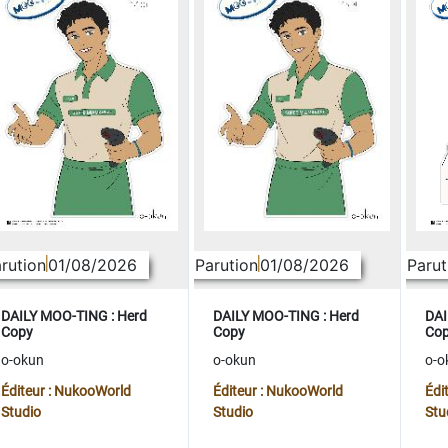
rution
01/08/2026
Parution
01/08/2026
Parut
DAILY MOO-TING : Herd
DAILY MOO-TING : Herd
DAI
Copy
Copy
Co
o-okun
o-okun
o-o
Éditeur : NukooWorld
Éditeur : NukooWorld
Édi
Studio
Studio
Stu