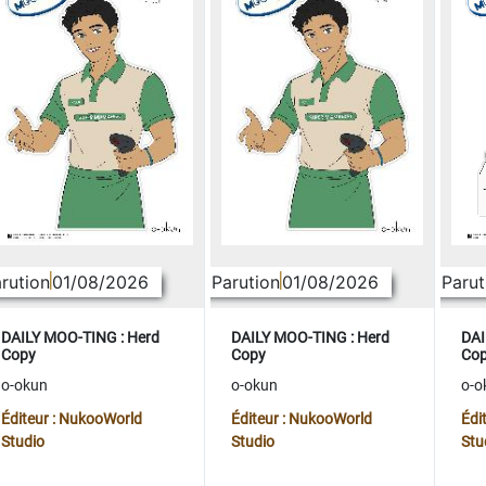
rution
01/08/2026
Parution
01/08/2026
Parut
DAILY MOO-TING : Herd
DAILY MOO-TING : Herd
DAI
Copy
Copy
Co
o-okun
o-okun
o-o
Éditeur : NukooWorld
Éditeur : NukooWorld
Édi
Studio
Studio
Stu