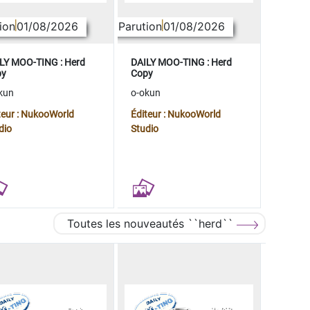
ion
01/08/2026
Parution
01/08/2026
LY MOO-TING : Herd
DAILY MOO-TING : Herd
py
Copy
kun
o-okun
teur : NukooWorld
Éditeur : NukooWorld
dio
Studio
Toutes les nouveautés ``herd``