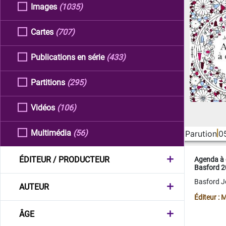
Images
(1035)
Cartes
(707)
Publications en série
(433)
Partitions
(295)
Vidéos
(106)
Multimédia
(56)
Parution
0
ÉDITEUR / PRODUCTEUR
Agenda à 
Basford 
Basford 
AUTEUR
Éditeur :
ÂGE