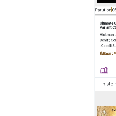
Parution
0
Ultimate 
Variant 
FERME
Hickman 
Deniz
;
Co
;
Caselli 
Juan
;
Mo
Éditeur : 
histoi