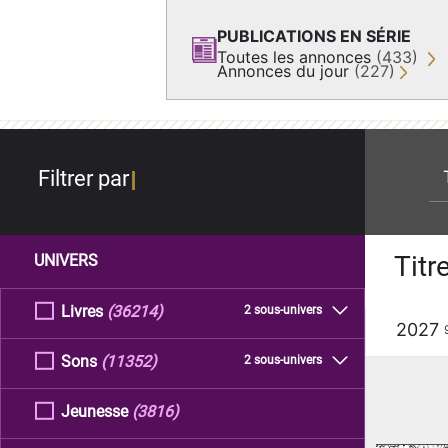
PUBLICATIONS EN SÉRIE
Toutes les annonces
(433)
Annonces du jour
(227)
re
Filtrer par
Titr
UNIVERS
Livres
(36214)
2 sous-univers
2027
Sons
(11352)
2 sous-univers
Jeunesse
(3816)