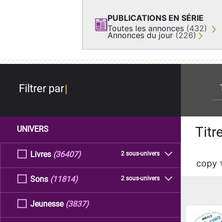
PUBLICATIONS EN SÉRIE
Toutes les annonces
(432)
Annonces du jour
(226)
re
Filtrer par
Titr
UNIVERS
Livres
(36407)
2 sous-univers
copy
Sons
(11814)
2 sous-univers
Jeunesse
(3837)