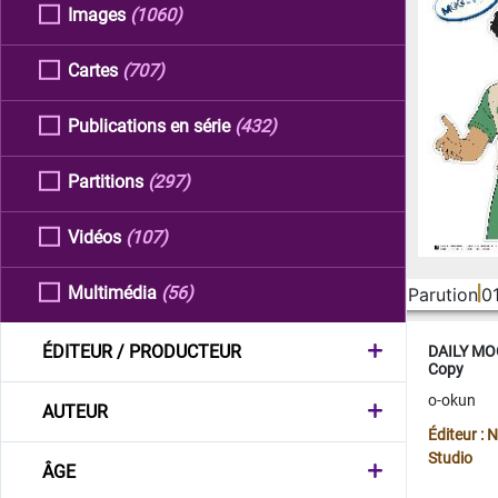
Images
(1060)
Cartes
(707)
Publications en série
(432)
Partitions
(297)
Vidéos
(107)
Multimédia
(56)
Parution
0
ÉDITEUR / PRODUCTEUR
DAILY MOO
Copy
o-okun
AUTEUR
Éditeur :
Studio
ÂGE