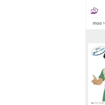
moo
1