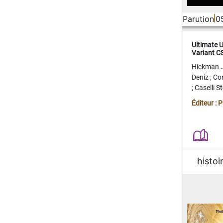
Parution
0
Ultimate 
Variant 
FERME
Hickman 
Deniz
;
Co
;
Caselli 
Juan
;
Mo
Éditeur : 
histoi