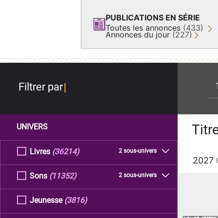
PUBLICATIONS EN SÉRIE
Toutes les annonces
(433)
Annonces du jour
(227)
re
Filtrer par
Titr
UNIVERS
Livres
(36214)
2 sous-univers
2027
Sons
(11352)
2 sous-univers
Jeunesse
(3816)