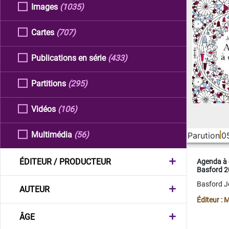
Images
(1035)
Cartes
(707)
Publications en série
(433)
Partitions
(295)
Vidéos
(106)
Multimédia
(56)
Parution
0
ÉDITEUR / PRODUCTEUR
Agenda à 
Basford 
Basford 
AUTEUR
Éditeur :
ÂGE