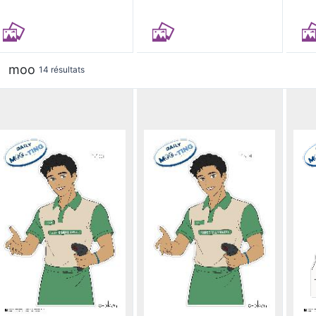
moo
14 résultats