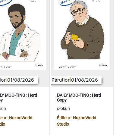
ion
01/08/2026
Parution
01/08/2026
LY MOO-TING : Herd
DAILY MOO-TING : Herd
py
Copy
kun
o-okun
teur : NukooWorld
Éditeur : NukooWorld
dio
Studio