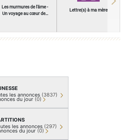
Next
Les murmures de l'âme -
Lettre(s) à ma mère
Un voyage au cœur des
questions qui façonnent
une vie
UNESSE
tes les annonces
(3837)
onces du jour
(0)
ARTITIONS
utes les annonces
(297)
nonces du jour
(0)