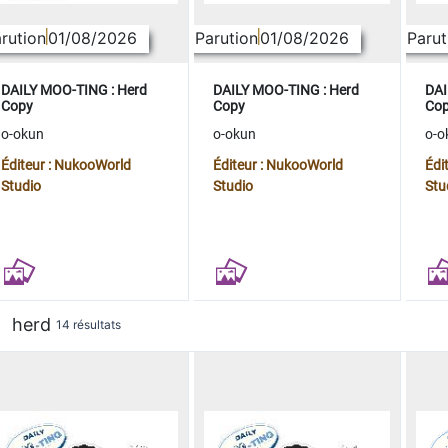
rution
01/08/2026
Parution
01/08/2026
Parut
DAILY MOO-TING : Herd
DAILY MOO-TING : Herd
DAI
Copy
Copy
Co
o-okun
o-okun
o-o
Éditeur : NukooWorld
Éditeur : NukooWorld
Édi
Studio
Studio
Stu
herd
14 résultats