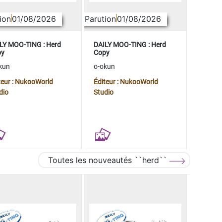
ion
01/08/2026
Parution
01/08/2026
LY MOO-TING : Herd
DAILY MOO-TING : Herd
py
Copy
kun
o-okun
teur : NukooWorld
Éditeur : NukooWorld
dio
Studio
Toutes les nouveautés ``herd``