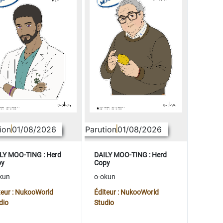
ion
01/08/2026
Parution
01/08/2026
LY MOO-TING : Herd
DAILY MOO-TING : Herd
py
Copy
kun
o-okun
teur : NukooWorld
Éditeur : NukooWorld
dio
Studio