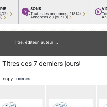
RIE
SONS
VI
432)
Toutes les annonces
(11814)
To
6)
Annonces du jour
(0)
An
recherche par mot clé
Titres des 7 derniers jours
copy
14 résultats