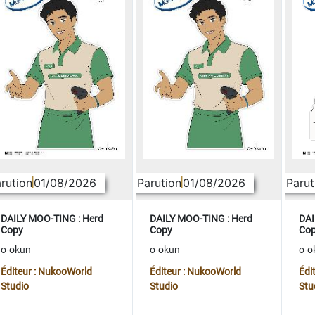
rution
01/08/2026
Parution
01/08/2026
Parut
DAILY MOO-TING : Herd
DAILY MOO-TING : Herd
DAI
Copy
Copy
Co
o-okun
o-okun
o-o
Éditeur : NukooWorld
Éditeur : NukooWorld
Édi
Studio
Studio
Stu