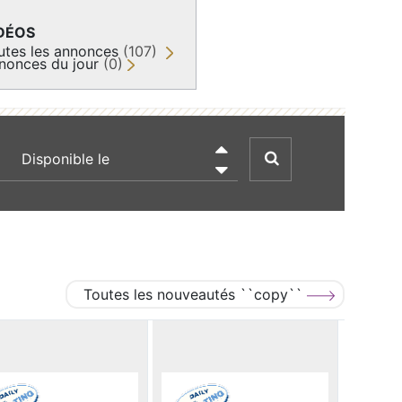
DÉOS
utes les annonces
(107)
nonces du jour
(0)
recherche par date

Toutes les nouveautés ``copy``