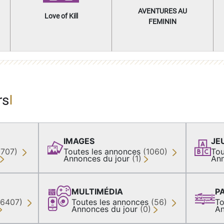
AVENTURES AU
Love of Kill
FEMININ
rs
IMAGES
JE
(707)
Toutes les annonces
(1060)
Tou
Annonces du jour
(1)
Ann
MULTIMÉDIA
P
36407)
Toutes les annonces
(56)
To
Annonces du jour
(0)
An