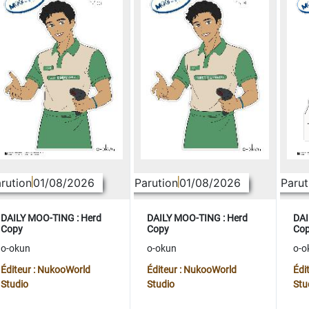
rution
01/08/2026
Parution
01/08/2026
Parut
DAILY MOO-TING : Herd
DAILY MOO-TING : Herd
DAI
Copy
Copy
Co
o-okun
o-okun
o-o
Éditeur : NukooWorld
Éditeur : NukooWorld
Édi
Studio
Studio
Stu