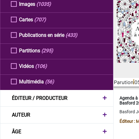
Images
(1035)
Cartes
(707)
Publications en série
(433)
Partitions
(295)
Vidéos
(106)
Multimédia
(56)
Parution
0
ÉDITEUR / PRODUCTEUR
Agenda à 
Basford 
Basford 
AUTEUR
Éditeur :
ÂGE