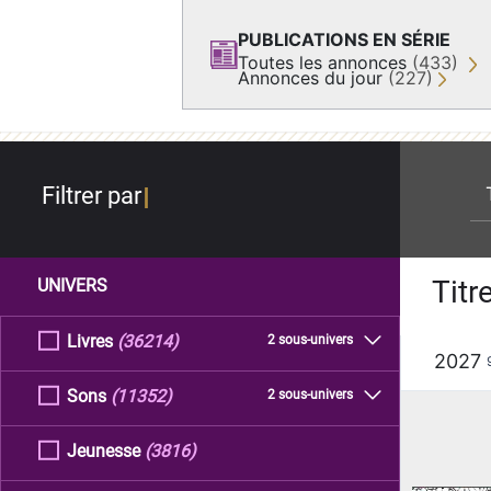
PUBLICATIONS EN SÉRIE
Toutes les annonces
(433)
Annonces du jour
(227)
re
Filtrer par
Titr
UNIVERS
Livres
(36214)
2 sous-univers
2027
Sons
(11352)
2 sous-univers
Jeunesse
(3816)