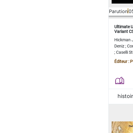
Parution
0
Ultimate 
Variant 
FERME
Hickman 
Deniz
;
Co
;
Caselli 
Juan
;
Mo
Éditeur : 
histoi