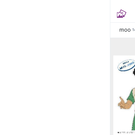
moo
1