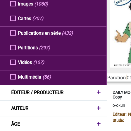
Images
(1060)
Cartes
(707)
Publications en série
(432)
Partitions
(297)
Vidéos
(107)
Multimédia
(56)
Parution
0
ÉDITEUR / PRODUCTEUR
DAILY MOO
Copy
o-okun
AUTEUR
Éditeur :
Studio
ÂGE