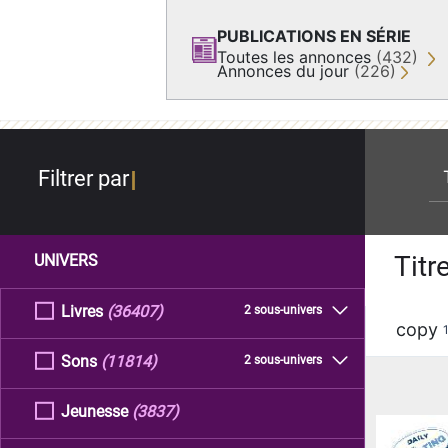
PUBLICATIONS EN SÉRIE
Toutes les annonces
(432)
Annonces du jour
(226)
re
Filtrer par
Titr
UNIVERS
Livres
(36407)
2 sous-univers
copy
Sons
(11814)
2 sous-univers
Jeunesse
(3837)