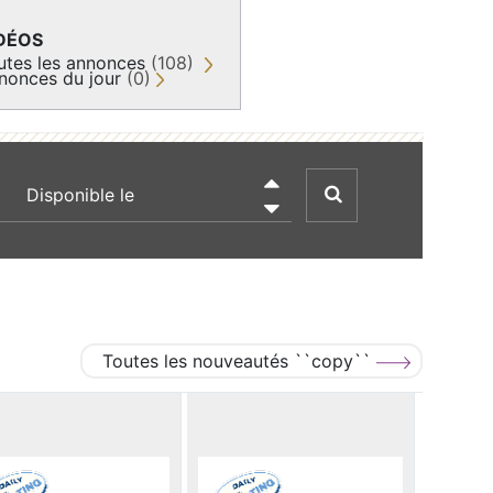
DÉOS
utes les annonces
(108)
nonces du jour
(0)
recherche par date

Toutes les nouveautés ``copy``