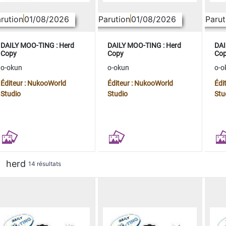
rution
01/08/2026
Parution
01/08/2026
Parut
DAILY MOO-TING : Herd
DAILY MOO-TING : Herd
DAI
Copy
Copy
Co
o-okun
o-okun
o-o
Éditeur : NukooWorld
Éditeur : NukooWorld
Édi
Studio
Studio
Stu
herd
14 résultats