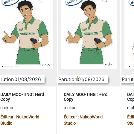
rution
01/08/2026
Parution
01/08/2026
Parut
DAILY MOO-TING : Herd
DAILY MOO-TING : Herd
DAI
Copy
Copy
Co
o-okun
o-okun
o-o
Éditeur : NukooWorld
Éditeur : NukooWorld
Édi
Studio
Studio
Stu