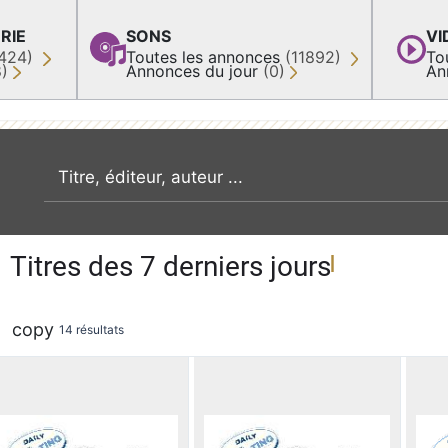
RIE
SONS
VI
424)
Toutes les annonces
(11892)
To
8)
Annonces du jour
(0)
An
recherche par mot clé
Titres des 7 derniers jours
copy
14 résultats