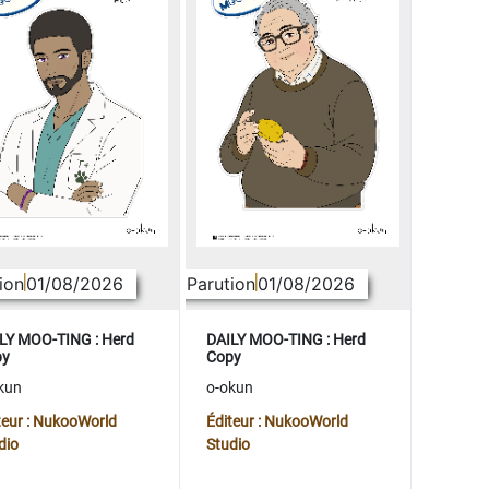
ion
01/08/2026
Parution
01/08/2026
LY MOO-TING : Herd
DAILY MOO-TING : Herd
py
Copy
kun
o-okun
teur : NukooWorld
Éditeur : NukooWorld
dio
Studio