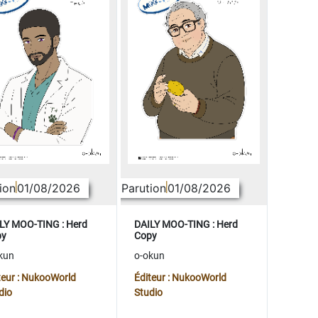
ion
01/08/2026
Parution
01/08/2026
LY MOO-TING : Herd
DAILY MOO-TING : Herd
py
Copy
kun
o-okun
teur : NukooWorld
Éditeur : NukooWorld
dio
Studio