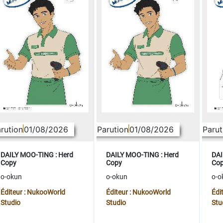
rution
01/08/2026
Parution
01/08/2026
Parut
DAILY MOO-TING : Herd
DAILY MOO-TING : Herd
DAI
Copy
Copy
Co
o-okun
o-okun
o-o
Éditeur : NukooWorld
Éditeur : NukooWorld
Édi
Studio
Studio
Stu