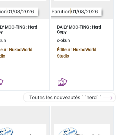
ion
01/08/2026
Parution
01/08/2026
LY MOO-TING : Herd
DAILY MOO-TING : Herd
py
Copy
kun
o-okun
teur : NukooWorld
Éditeur : NukooWorld
dio
Studio
Toutes les nouveautés ``herd``