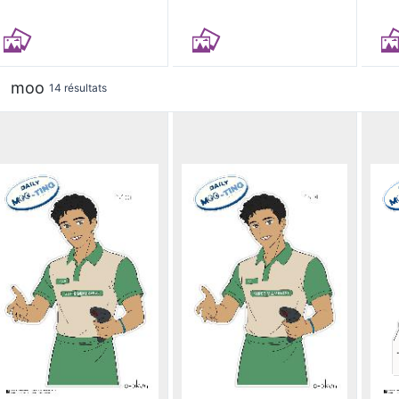
moo
14 résultats