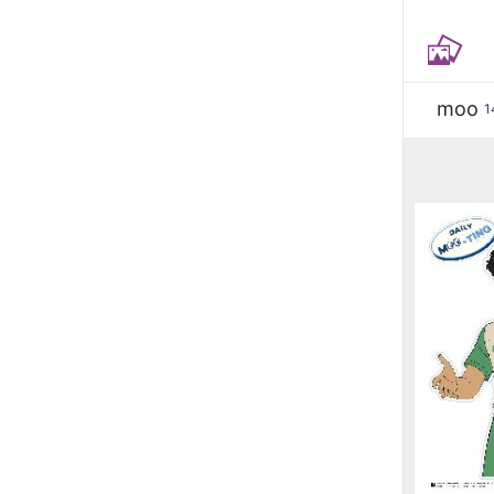
moo
1