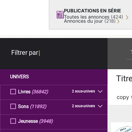
PUBLICATIONS EN SÉRIE
Toutes les annonces
(424)
Annonces du jour
(218)
re
Filtrer par
Titr
UNIVERS
Livres
(36842)
2 sous-univers
copy
Sons
(11892)
2 sous-univers
Jeunesse
(3948)