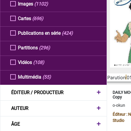
Images
(1102)
Cartes
(696)
Publications en série
(424)
Partitions
(296)
Vidéos
(108)
Multimédia
(55)
Parution
0
ÉDITEUR / PRODUCTEUR
DAILY MOO
Copy
o-okun
AUTEUR
Éditeur :
Studio
ÂGE