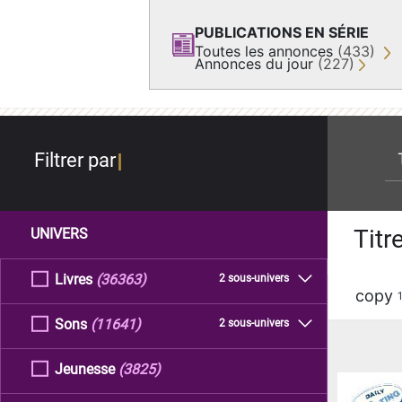
PUBLICATIONS EN SÉRIE
Toutes les annonces
(433)
Annonces du jour
(227)
re
Filtrer par
Titr
UNIVERS
Livres
(36363)
2 sous-univers
copy
Sons
(11641)
2 sous-univers
Jeunesse
(3825)