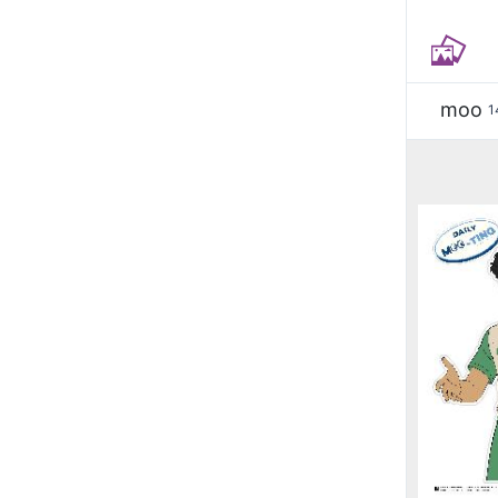
moo
1