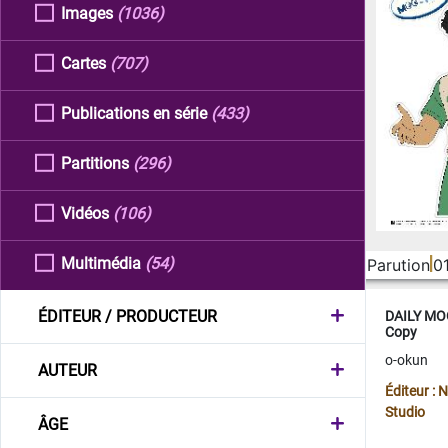
Images
(1036)
Cartes
(707)
Publications en série
(433)
Partitions
(296)
Vidéos
(106)
Multimédia
(54)
Parution
0
ÉDITEUR / PRODUCTEUR
DAILY MOO
Copy
o-okun
AUTEUR
Éditeur :
Studio
ÂGE