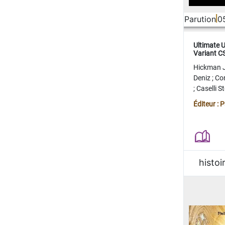
Parution
0
Ultimate 
Variant 
FERME
Hickman 
Deniz
;
Co
;
Caselli 
Juan
;
Mo
Éditeur : 
histoi