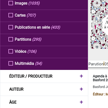
Images
(1035)
Cartes
(707)
Publications en série
(433)
Partitions
(295)
Vidéos
(106)
Multimédia
(54)
Parution
0
ÉDITEUR / PRODUCTEUR
Agenda à 
Basford 
Basford 
AUTEUR
Éditeur :
ÂGE