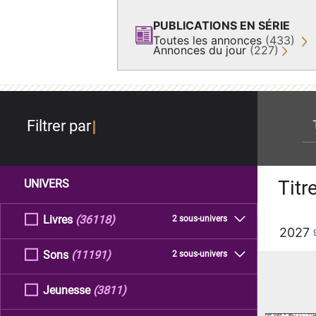
PUBLICATIONS EN SÉRIE
Toutes les annonces
(433)
Annonces du jour
(227)
re
Filtrer par
Titr
UNIVERS
Livres
(36118)
2 sous-univers
2027
Sons
(11191)
2 sous-univers
Jeunesse
(3811)