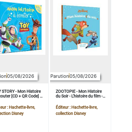
ion
05/08/2026
Parution
05/08/2026
 STORY - Mon Histoire
ZOOTOPIE - Mon Histoire
couter [CD + QR Code] -
du Soir - L'histoire du film -
ney Pixar
Disney
eur : Hachette-livre,
Éditeur : Hachette-livre,
lection Disney
collection Disney