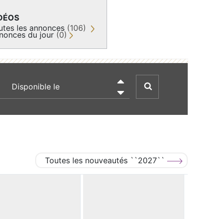
DÉOS
utes les annonces
(106)
nonces du jour
(0)
recherche par date

Toutes les nouveautés ``2027``