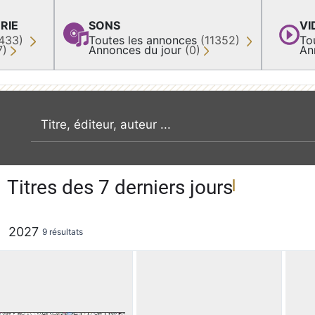
RIE
SONS
VI
433)
Toutes les annonces
(11352)
To
7)
Annonces du jour
(0)
An
recherche par mot clé
Titres des 7 derniers jours
2027
9 résultats