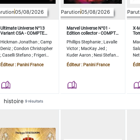
rution
05/08/2026
Parution
05/08/2026
Parut
Ultimate Universe N°13
Marvel Universe N°01 -
X-M
Variant CSA - COMPTE
Edition collector - COMPTE
Tom
FERME
FERME
col
Hickman Jonathan
;
Camp
Phillips Stephanie
;
Lavalle
Ma
Deniz
;
Condon Christopher
Victor
;
MacKay Jed
;
Sal
;
Caselli Stefano
;
Frigeri
Kuder Aaron
;
Nesi Stefano
Ne
Juan
;
Momoko Peach
;
Lopez Alvaro
Ste
Éditeur : Panini France
Éditeur : Panini France
Édi
histoire
9 résultats