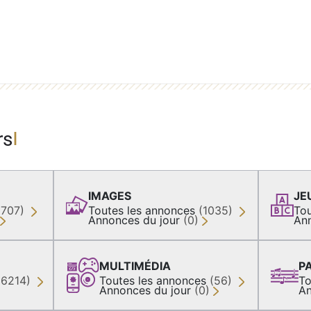
rs
IMAGES
JE
(707)
Toutes les annonces
(1035)
Tou
Annonces du jour
(0)
An
MULTIMÉDIA
P
36214)
Toutes les annonces
(56)
To
Annonces du jour
(0)
An