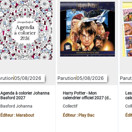
rution
05/08/2026
Parution
05/08/2026
Parut
Agenda à colorier Johanna
Harry Potter - Mon
Les
Basford 2027
calendrier officiel 2027 (de
cale
sept. 2026 à déc. 2027)
sep
Basford Johanna
Collectif
Coll
Éditeur : Marabout
Éditeur : Play Bac
Édi