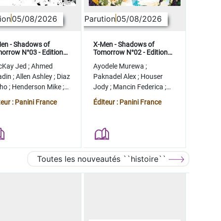
ion
05/08/2026
Parution
05/08/2026
en - Shadows of
X-Men - Shadows of
orrow N°03 - Edition
Tomorrow N°02 - Edition
lector - COMPTE FERME
collector - COMPTE FERME
cKay Jed
;
Ahmed
Ayodele Murewa
;
adin
;
Allen Ashley
;
Diaz
Paknadel Alex
;
Houser
tho
;
Henderson Mike
;
Jody
;
Mancin Federica
;
gman Ryan
Antonio Roge
;
Camagni
teur : Panini France
Éditeur : Panini France
Jacopo
Toutes les nouveautés ``histoire``