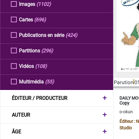
Images
(1102)
Cartes
(696)
Publications en série
(424)
Partitions
(296)
Vidéos
(108)
Multimédia
(55)
Parution
0
ÉDITEUR / PRODUCTEUR
DAILY MOO
Copy
o-okun
AUTEUR
Éditeur :
Studio
ÂGE