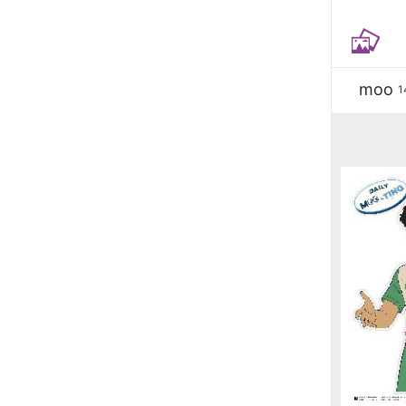
moo
1