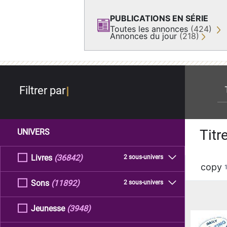
PUBLICATIONS EN SÉRIE
Toutes les annonces
(424)
Annonces du jour
(218)
re
Filtrer par
Titr
UNIVERS
Livres
(36842)
2 sous-univers
copy
Sons
(11892)
2 sous-univers
Jeunesse
(3948)