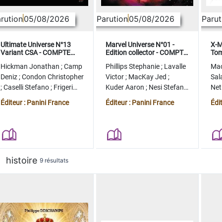
rution
05/08/2026
Parution
05/08/2026
Parut
Ultimate Universe N°13
Marvel Universe N°01 -
X-M
Variant CSA - COMPTE
Edition collector - COMPTE
Tom
FERME
FERME
col
Hickman Jonathan
;
Camp
Phillips Stephanie
;
Lavalle
Ma
Deniz
;
Condon Christopher
Victor
;
MacKay Jed
;
Sal
;
Caselli Stefano
;
Frigeri
Kuder Aaron
;
Nesi Stefano
Ne
Juan
;
Momoko Peach
;
Lopez Alvaro
Ste
Éditeur : Panini France
Éditeur : Panini France
Édi
histoire
9 résultats