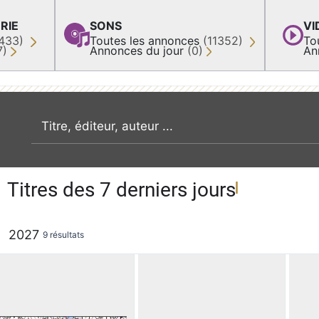
RIE
SONS
VI
433)
Toutes les annonces
(11352)
To
7)
Annonces du jour
(0)
An
recherche par mot clé
Titres des 7 derniers jours
2027
9 résultats