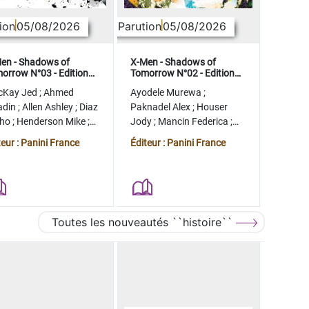
ion
05/08/2026
Parution
05/08/2026
en - Shadows of
X-Men - Shadows of
orrow N°03 - Edition
Tomorrow N°02 - Edition
lector - COMPTE FERME
collector - COMPTE FERME
cKay Jed
;
Ahmed
Ayodele Murewa
;
adin
;
Allen Ashley
;
Diaz
Paknadel Alex
;
Houser
tho
;
Henderson Mike
;
Jody
;
Mancin Federica
;
gman Ryan
Antonio Roge
;
Camagni
teur : Panini France
Éditeur : Panini France
Jacopo
Toutes les nouveautés ``histoire``