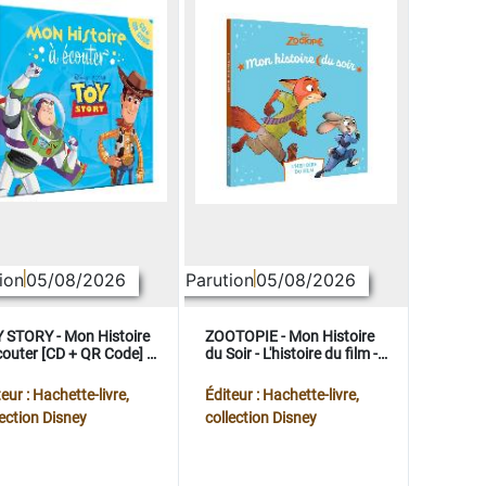
ion
05/08/2026
Parution
05/08/2026
 STORY - Mon Histoire
ZOOTOPIE - Mon Histoire
couter [CD + QR Code] -
du Soir - L'histoire du film -
ney Pixar
Disney
eur : Hachette-livre,
Éditeur : Hachette-livre,
lection Disney
collection Disney