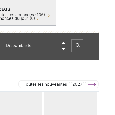
DÉOS
utes les annonces
(106)
nonces du jour
(0)
recherche par date

Toutes les nouveautés ``2027``