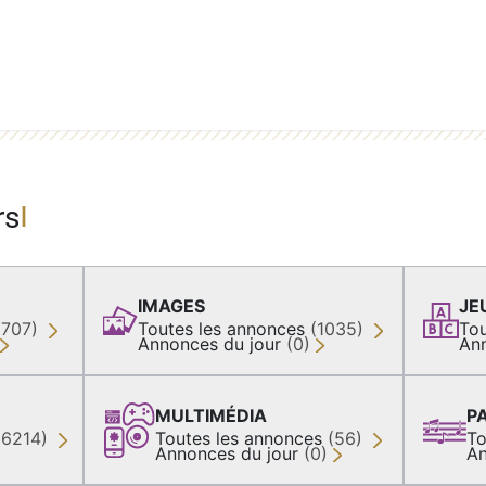
rs
IMAGES
JE
(707)
Toutes les annonces
(1035)
Tou
Annonces du jour
(0)
An
MULTIMÉDIA
P
36214)
Toutes les annonces
(56)
To
Annonces du jour
(0)
An