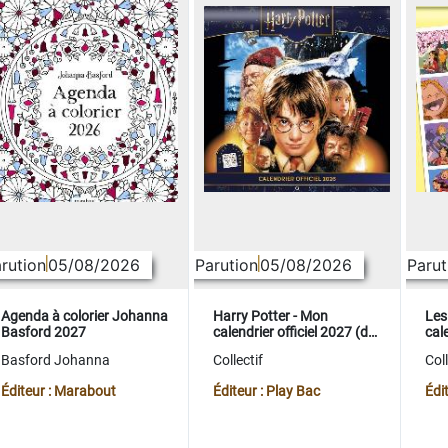
rution
05/08/2026
Parution
05/08/2026
Parut
Agenda à colorier Johanna
Harry Potter - Mon
Les
Basford 2027
calendrier officiel 2027 (de
cale
sept. 2026 à déc. 2027)
sep
Basford Johanna
Collectif
Coll
Éditeur : Marabout
Éditeur : Play Bac
Édi