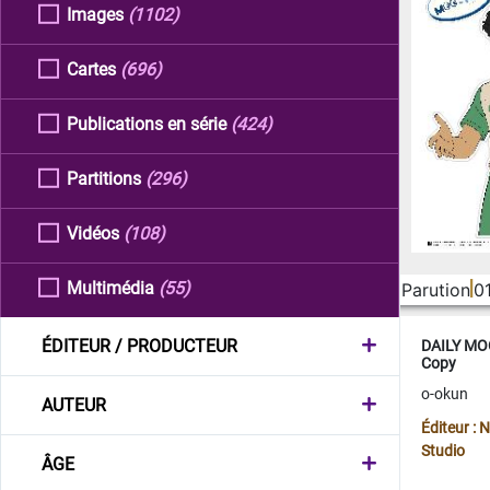
Images
(1102)
Cartes
(696)
Publications en série
(424)
Partitions
(296)
Vidéos
(108)
Multimédia
(55)
Parution
0
ÉDITEUR / PRODUCTEUR
DAILY MOO
Copy
o-okun
AUTEUR
Éditeur :
Studio
ÂGE