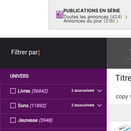
PUBLICATIONS EN SÉRIE
Toutes les annonces
(424)
Annonces du jour
(218)
re
Filtrer par
Titr
UNIVERS
Livres
(36842)
2 sous-univers
copy
Sons
(11892)
2 sous-univers
Jeunesse
(3948)