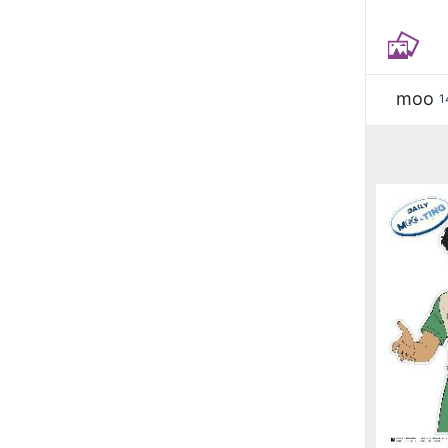
moo
1