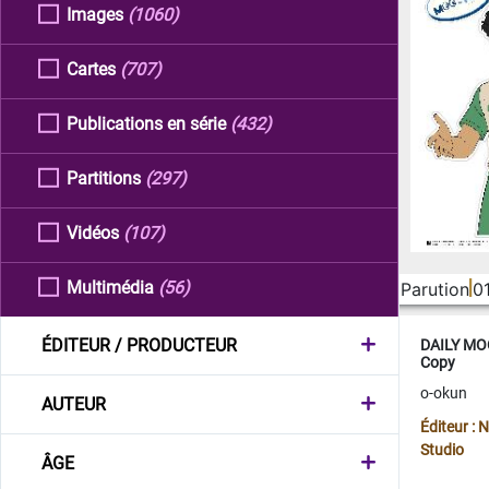
Images
(1060)
Cartes
(707)
Publications en série
(432)
Partitions
(297)
Vidéos
(107)
Multimédia
(56)
Parution
0
ÉDITEUR / PRODUCTEUR
DAILY MOO
Copy
o-okun
AUTEUR
Éditeur :
Studio
ÂGE