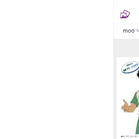
moo
1