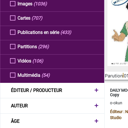
Images
(1036)
Cartes
(707)
Publications en série
(433)
Partitions
(296)
Vidéos
(106)
Multimédia
(54)
Parution
0
ÉDITEUR / PRODUCTEUR
DAILY MOO
Copy
o-okun
AUTEUR
Éditeur :
Studio
ÂGE