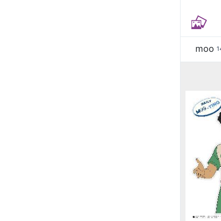
moo
1