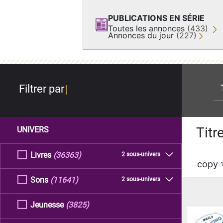
PUBLICATIONS EN SÉRIE
Toutes les annonces
(433)
Annonces du jour
(227)
re
Filtrer par
Titr
UNIVERS
Livres
(36363)
2 sous-univers
copy
Sons
(11641)
2 sous-univers
Jeunesse
(3825)