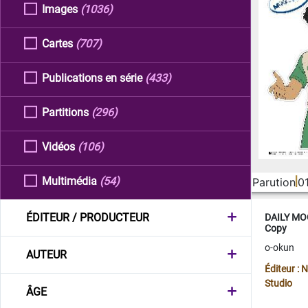
Images
(1036)
Cartes
(707)
Publications en série
(433)
Partitions
(296)
Vidéos
(106)
Multimédia
(54)
Parution
0
ÉDITEUR / PRODUCTEUR
DAILY MOO
Copy
o-okun
AUTEUR
Éditeur :
Studio
ÂGE