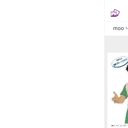
moo
1