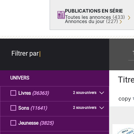
PUBLICATIONS EN SÉRIE
Toutes les annonces
(433)
Annonces du jour
(227)
re
Filtrer par
Titr
UNIVERS
Livres
(36363)
2 sous-univers
copy
Sons
(11641)
2 sous-univers
Jeunesse
(3825)