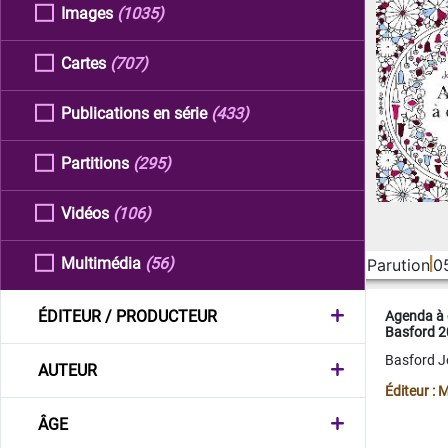
Images
(1035)
Cartes
(707)
Publications en série
(433)
Partitions
(295)
Vidéos
(106)
Multimédia
(56)
Parution
0
ÉDITEUR / PRODUCTEUR
Agenda à 
Basford 
Basford 
AUTEUR
Éditeur :
ÂGE