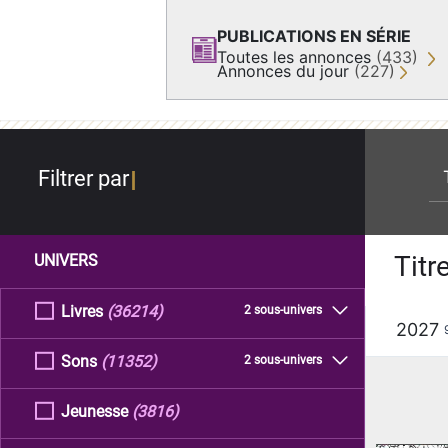
PUBLICATIONS EN SÉRIE
Toutes les annonces
(433)
Annonces du jour
(227)
re
Filtrer par
Titr
UNIVERS
Livres
(36214)
2 sous-univers
2027
Sons
(11352)
2 sous-univers
Jeunesse
(3816)