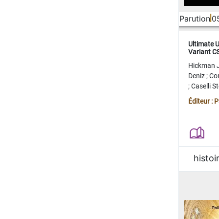
Parution
0
Ultimate 
Variant 
FERME
Hickman 
Deniz
;
Co
;
Caselli 
Juan
;
Mo
Éditeur : 
histoi