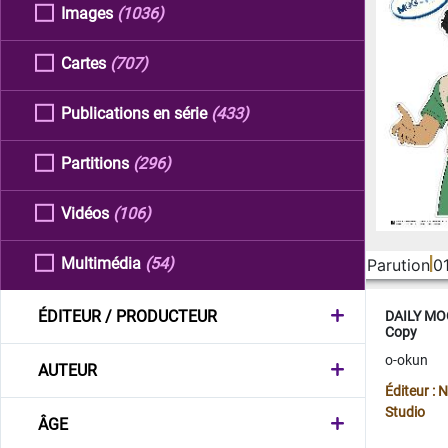
Images
(1036)
Cartes
(707)
Publications en série
(433)
Partitions
(296)
Vidéos
(106)
Multimédia
(54)
Parution
0
ÉDITEUR / PRODUCTEUR
DAILY MOO
Copy
o-okun
AUTEUR
Éditeur :
Studio
ÂGE