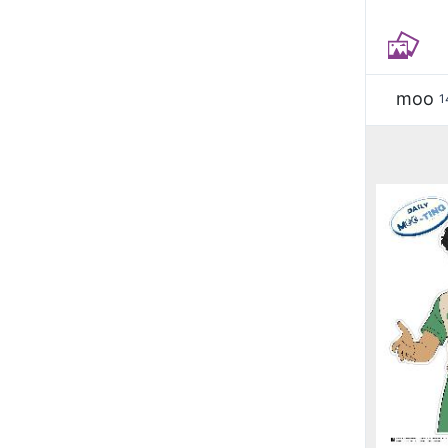
moo
1