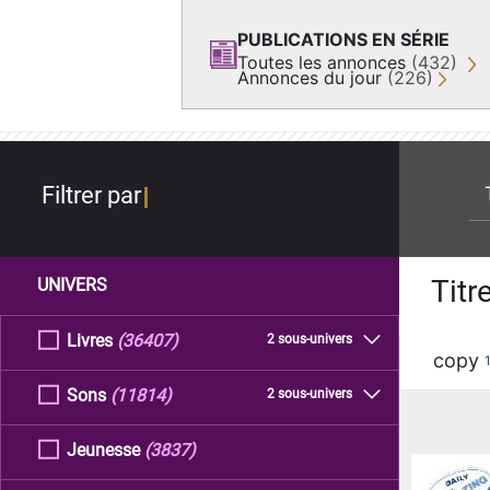
PUBLICATIONS EN SÉRIE
Toutes les annonces
(432)
Annonces du jour
(226)
re
Filtrer par
Titr
UNIVERS
Livres
(36407)
2 sous-univers
copy
Sons
(11814)
2 sous-univers
Jeunesse
(3837)