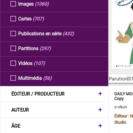
Images
(1060)
Cartes
(707)
Publications en série
(432)
Partitions
(297)
Vidéos
(107)
Multimédia
(56)
Parution
0
ÉDITEUR / PRODUCTEUR
DAILY MOO
Copy
o-okun
AUTEUR
Éditeur :
Studio
ÂGE