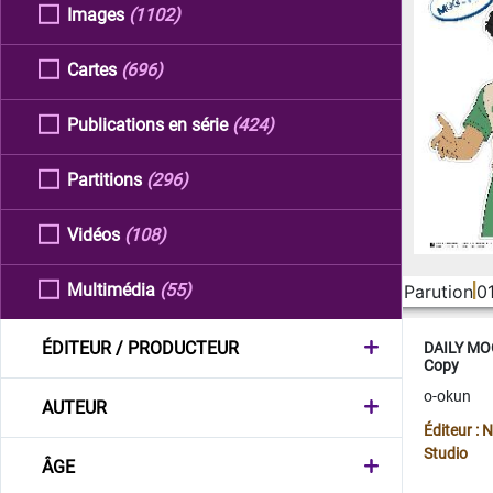
Images
(1102)
Cartes
(696)
Publications en série
(424)
Partitions
(296)
Vidéos
(108)
Multimédia
(55)
Parution
0
ÉDITEUR / PRODUCTEUR
DAILY MOO
Copy
o-okun
AUTEUR
Éditeur :
Studio
ÂGE