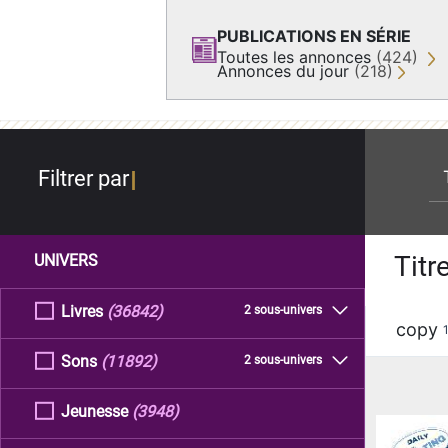
PUBLICATIONS EN SÉRIE
Toutes les annonces
(424)
Annonces du jour
(218)
re
Filtrer par
Titr
UNIVERS
Livres
(36842)
2 sous-univers
copy
Sons
(11892)
2 sous-univers
Jeunesse
(3948)