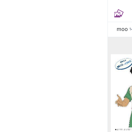
moo
1