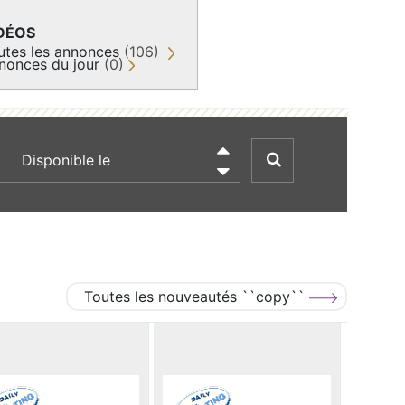
DÉOS
utes les annonces
(106)
nonces du jour
(0)
recherche par date

Toutes les nouveautés ``copy``