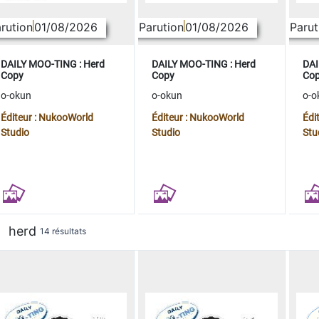
rution
01/08/2026
Parution
01/08/2026
Parut
DAILY MOO-TING : Herd
DAILY MOO-TING : Herd
DAI
Copy
Copy
Co
o-okun
o-okun
o-o
Éditeur : NukooWorld
Éditeur : NukooWorld
Édi
Studio
Studio
Stu
herd
14 résultats