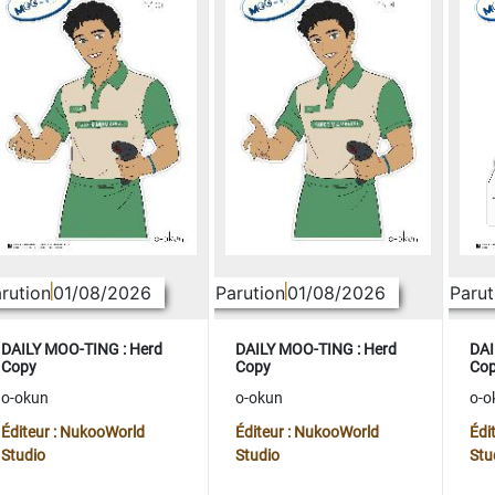
rution
01/08/2026
Parution
01/08/2026
Parut
DAILY MOO-TING : Herd
DAILY MOO-TING : Herd
DAI
Copy
Copy
Co
o-okun
o-okun
o-o
Éditeur : NukooWorld
Éditeur : NukooWorld
Édi
Studio
Studio
Stu