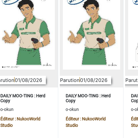
rution
01/08/2026
Parution
01/08/2026
Parut
DAILY MOO-TING : Herd
DAILY MOO-TING : Herd
DAI
Copy
Copy
Co
o-okun
o-okun
o-o
Éditeur : NukooWorld
Éditeur : NukooWorld
Édi
Studio
Studio
Stu