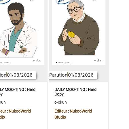
ion
01/08/2026
Parution
01/08/2026
LY MOO-TING : Herd
DAILY MOO-TING : Herd
py
Copy
kun
o-okun
teur : NukooWorld
Éditeur : NukooWorld
dio
Studio