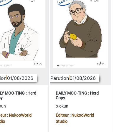
ion
01/08/2026
Parution
01/08/2026
LY MOO-TING : Herd
DAILY MOO-TING : Herd
py
Copy
kun
o-okun
teur : NukooWorld
Éditeur : NukooWorld
dio
Studio