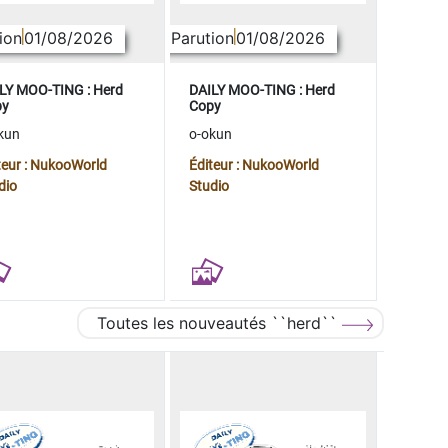
ion
01/08/2026
Parution
01/08/2026
LY MOO-TING : Herd
DAILY MOO-TING : Herd
py
Copy
kun
o-okun
teur : NukooWorld
Éditeur : NukooWorld
dio
Studio
Toutes les nouveautés ``herd``