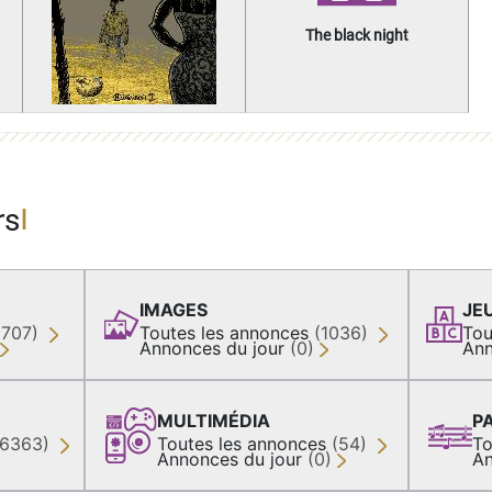
The black night
rs
IMAGES
JE
(707)
Toutes les annonces
(1036)
Tou
Annonces du jour
(0)
Ann
MULTIMÉDIA
P
36363)
Toutes les annonces
(54)
To
Annonces du jour
(0)
An