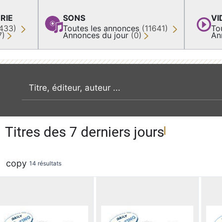
RIE
SONS
VI
433)
Toutes les annonces
(11641)
To
7)
Annonces du jour
(0)
An
recherche par mot clé
Titres des 7 derniers jours
copy
14 résultats