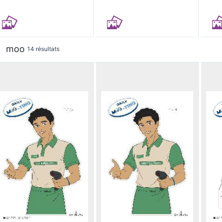
moo
14 résultats