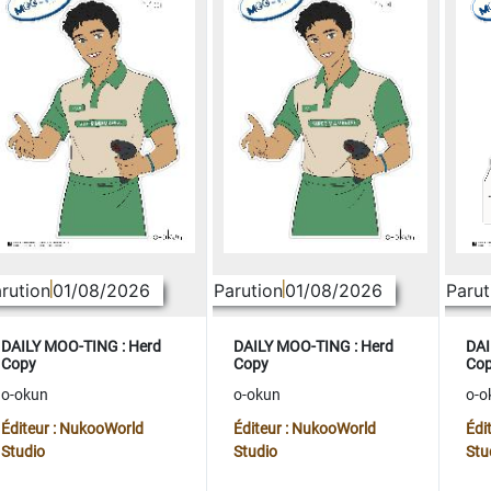
rution
01/08/2026
Parution
01/08/2026
Parut
DAILY MOO-TING : Herd
DAILY MOO-TING : Herd
DAI
Copy
Copy
Co
o-okun
o-okun
o-o
Éditeur : NukooWorld
Éditeur : NukooWorld
Édi
Studio
Studio
Stu