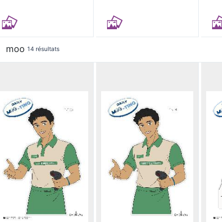
moo
14 résultats