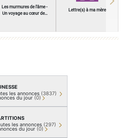
Next
Les murmures de l'âme -
Lettre(s) à ma mère
Un voyage au cœur des
questions qui façonnent
une vie
UNESSE
tes les annonces
(3837)
onces du jour
(0)
ARTITIONS
utes les annonces
(297)
nonces du jour
(0)