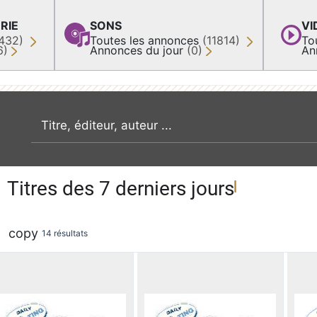
RIE
SONS
VI
432)
Toutes les annonces
(11814)
To
6)
Annonces du jour
(0)
An
recherche par mot clé
Titres des 7 derniers jours
copy
14 résultats