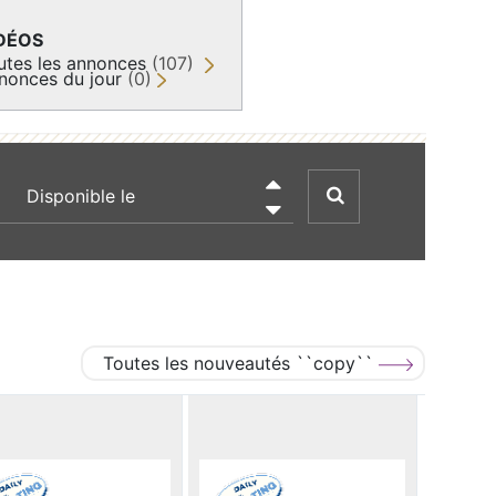
DÉOS
utes les annonces
(107)
nonces du jour
(0)
recherche par date

Toutes les nouveautés ``copy``