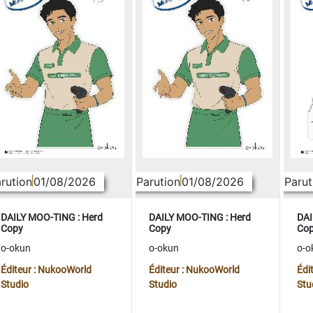
rution
01/08/2026
Parution
01/08/2026
Parut
DAILY MOO-TING : Herd
DAILY MOO-TING : Herd
DAI
Copy
Copy
Co
o-okun
o-okun
o-o
Éditeur : NukooWorld
Éditeur : NukooWorld
Édi
Studio
Studio
Stu