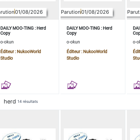
rution
01/08/2026
Parution
01/08/2026
Parut
DAILY MOO-TING : Herd
DAILY MOO-TING : Herd
DAI
Copy
Copy
Co
o-okun
o-okun
o-o
Éditeur : NukooWorld
Éditeur : NukooWorld
Édi
Studio
Studio
Stu
herd
14 résultats