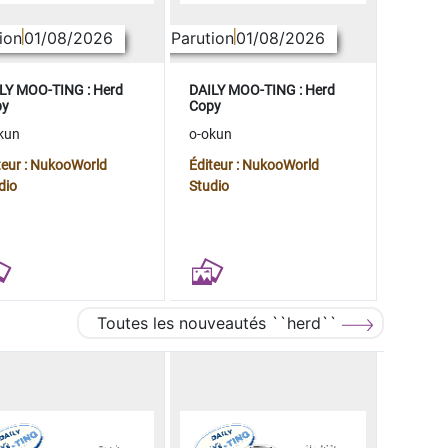
ion
01/08/2026
Parution
01/08/2026
LY MOO-TING : Herd
DAILY MOO-TING : Herd
py
Copy
kun
o-okun
teur : NukooWorld
Éditeur : NukooWorld
dio
Studio
Toutes les nouveautés ``herd``