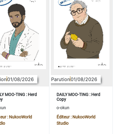
ion
01/08/2026
Parution
01/08/2026
LY MOO-TING : Herd
DAILY MOO-TING : Herd
py
Copy
kun
o-okun
teur : NukooWorld
Éditeur : NukooWorld
dio
Studio