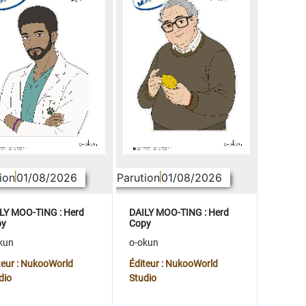
ion
01/08/2026
Parution
01/08/2026
LY MOO-TING : Herd
DAILY MOO-TING : Herd
py
Copy
kun
o-okun
teur : NukooWorld
Éditeur : NukooWorld
dio
Studio