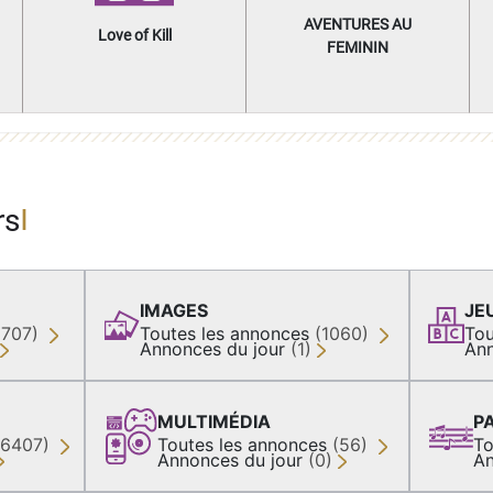
AVENTURES AU
Love of Kill
FEMININ
rs
IMAGES
JE
(707)
Toutes les annonces
(1060)
Tou
Annonces du jour
(1)
Ann
MULTIMÉDIA
P
36407)
Toutes les annonces
(56)
To
Annonces du jour
(0)
An