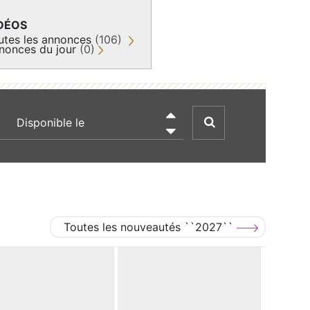
DÉOS
utes les annonces
(106)
nonces du jour
(0)
recherche par date

Toutes les nouveautés ``2027``