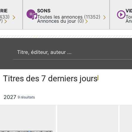
RIE
SONS
VI
433)
Toutes les annonces
(11352)
To
7)
Annonces du jour
(0)
An
recherche par mot clé
Titres des 7 derniers jours
2027
9 résultats