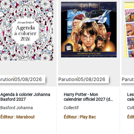
rution
05/08/2026
Parution
05/08/2026
Parut
Agenda à colorier Johanna
Harry Potter - Mon
Les
Basford 2027
calendrier officiel 2027 (de
cale
sept. 2026 à déc. 2027)
sep
Basford Johanna
Collectif
Coll
Éditeur : Marabout
Éditeur : Play Bac
Édi