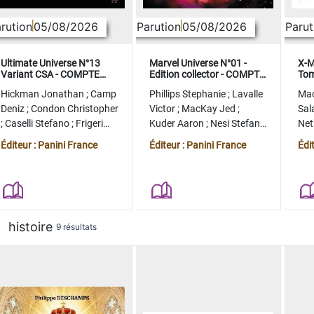
rution
05/08/2026
Parution
05/08/2026
Parut
Ultimate Universe N°13
Marvel Universe N°01 -
X-M
Variant CSA - COMPTE
Edition collector - COMPTE
Tom
FERME
FERME
col
Hickman Jonathan
;
Camp
Phillips Stephanie
;
Lavalle
Ma
Deniz
;
Condon Christopher
Victor
;
MacKay Jed
;
Sal
;
Caselli Stefano
;
Frigeri
Kuder Aaron
;
Nesi Stefano
Ne
Juan
;
Momoko Peach
;
Lopez Alvaro
Ste
Éditeur : Panini France
Éditeur : Panini France
Édi
histoire
9 résultats