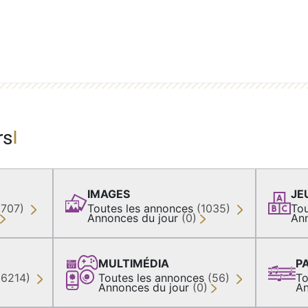
rs
IMAGES
JE
(707)
Toutes les annonces
(1035)
Tou
Annonces du jour
(0)
An
MULTIMÉDIA
P
36214)
Toutes les annonces
(56)
To
Annonces du jour
(0)
An