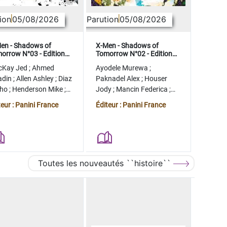
ion
05/08/2026
Parution
05/08/2026
en - Shadows of
X-Men - Shadows of
orrow N°03 - Edition
Tomorrow N°02 - Edition
lector - COMPTE FERME
collector - COMPTE FERME
cKay Jed
;
Ahmed
Ayodele Murewa
;
adin
;
Allen Ashley
;
Diaz
Paknadel Alex
;
Houser
tho
;
Henderson Mike
;
Jody
;
Mancin Federica
;
gman Ryan
Antonio Roge
;
Camagni
teur : Panini France
Éditeur : Panini France
Jacopo
Toutes les nouveautés ``histoire``