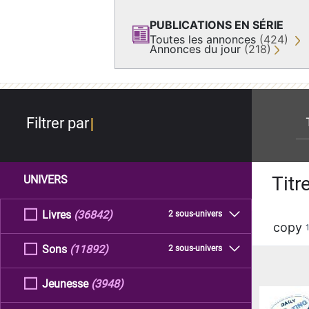
PUBLICATIONS EN SÉRIE
Toutes les annonces
(424)
Annonces du jour
(218)
re
Filtrer par
Titr
UNIVERS
Livres
(36842)
2 sous-univers
copy
Sons
(11892)
2 sous-univers
Jeunesse
(3948)