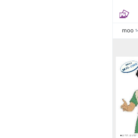
moo
1