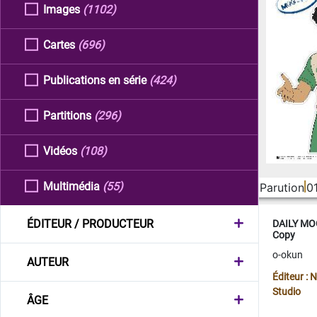
Images
(1102)
Cartes
(696)
Publications en série
(424)
Partitions
(296)
Vidéos
(108)
Multimédia
(55)
Parution
0
ÉDITEUR / PRODUCTEUR
DAILY MOO
Copy
o-okun
AUTEUR
Éditeur :
Studio
ÂGE