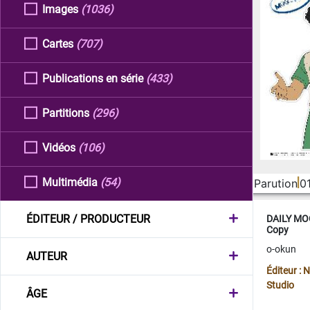
Images
(1036)
Cartes
(707)
Publications en série
(433)
Partitions
(296)
Vidéos
(106)
Multimédia
(54)
Parution
0
ÉDITEUR / PRODUCTEUR
DAILY MOO
Copy
o-okun
AUTEUR
Éditeur :
Studio
ÂGE