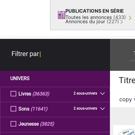
PUBLICATIONS EN SÉRIE
Toutes les annonces
(433)
Annonces du jour
(227)
re
Filtrer par
Titr
UNIVERS
Livres
(36363)
2 sous-univers
copy
Sons
(11641)
2 sous-univers
Jeunesse
(3825)