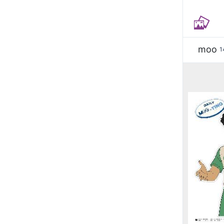
moo
1