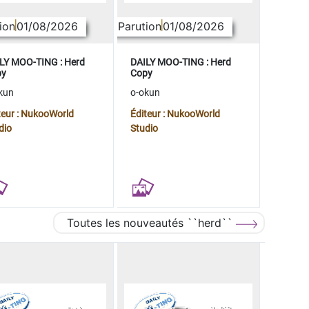
ion
01/08/2026
Parution
01/08/2026
LY MOO-TING : Herd
DAILY MOO-TING : Herd
py
Copy
kun
o-okun
teur : NukooWorld
Éditeur : NukooWorld
dio
Studio
Toutes les nouveautés ``herd``