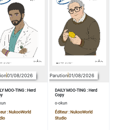
ion
01/08/2026
Parution
01/08/2026
LY MOO-TING : Herd
DAILY MOO-TING : Herd
py
Copy
kun
o-okun
teur : NukooWorld
Éditeur : NukooWorld
dio
Studio