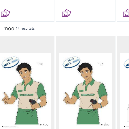
moo
14 résultats