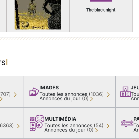
The black night
rs
IMAGES
JE
(707)
Toutes les annonces
(1036)
Tou
Annonces du jour
(0)
Ann
MULTIMÉDIA
P
36363)
Toutes les annonces
(54)
To
Annonces du jour
(0)
An