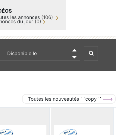
DÉOS
utes les annonces
(106)
nonces du jour
(0)
recherche par date

Toutes les nouveautés ``copy``