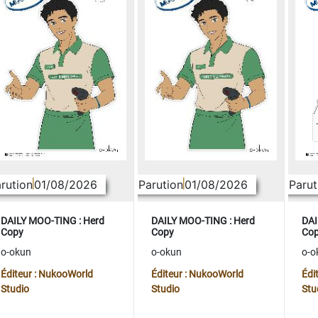
rution
01/08/2026
Parution
01/08/2026
Parut
DAILY MOO-TING : Herd
DAILY MOO-TING : Herd
DAI
Copy
Copy
Co
o-okun
o-okun
o-o
Éditeur : NukooWorld
Éditeur : NukooWorld
Édi
Studio
Studio
Stu