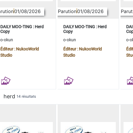
rution
01/08/2026
Parution
01/08/2026
Parut
DAILY MOO-TING : Herd
DAILY MOO-TING : Herd
DAI
Copy
Copy
Co
o-okun
o-okun
o-o
Éditeur : NukooWorld
Éditeur : NukooWorld
Édi
Studio
Studio
Stu
herd
14 résultats