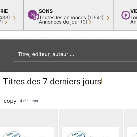
RIE
SONS
VI
433)
Toutes les annonces
(11641)
To
7)
Annonces du jour
(0)
An
recherche par mot clé
Titres des 7 derniers jours
copy
14 résultats