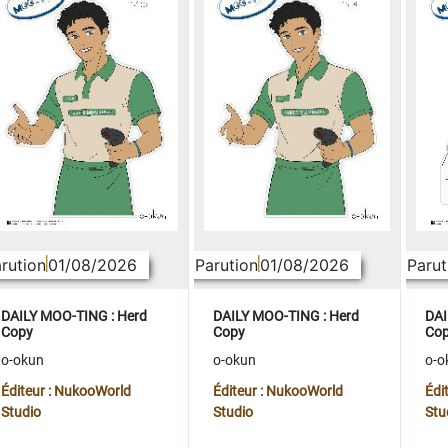
rution
01/08/2026
Parution
01/08/2026
Parut
DAILY MOO-TING : Herd
DAILY MOO-TING : Herd
DAI
Copy
Copy
Co
o-okun
o-okun
o-o
Éditeur : NukooWorld
Éditeur : NukooWorld
Édi
Studio
Studio
Stu