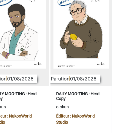
ion
01/08/2026
Parution
01/08/2026
LY MOO-TING : Herd
DAILY MOO-TING : Herd
py
Copy
kun
o-okun
teur : NukooWorld
Éditeur : NukooWorld
dio
Studio