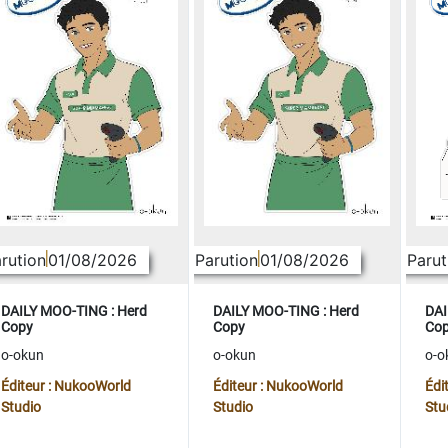
rution
01/08/2026
Parution
01/08/2026
Parut
DAILY MOO-TING : Herd
DAILY MOO-TING : Herd
DAI
Copy
Copy
Co
o-okun
o-okun
o-o
Éditeur : NukooWorld
Éditeur : NukooWorld
Édi
Studio
Studio
Stu