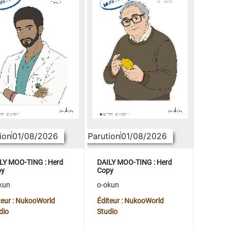
ion
01/08/2026
Parution
01/08/2026
LY MOO-TING : Herd
DAILY MOO-TING : Herd
py
Copy
kun
o-okun
teur : NukooWorld
Éditeur : NukooWorld
dio
Studio