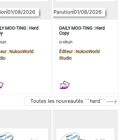
ion
01/08/2026
Parution
01/08/2026
LY MOO-TING : Herd
DAILY MOO-TING : Herd
py
Copy
kun
o-okun
teur : NukooWorld
Éditeur : NukooWorld
dio
Studio
Toutes les nouveautés ``herd``