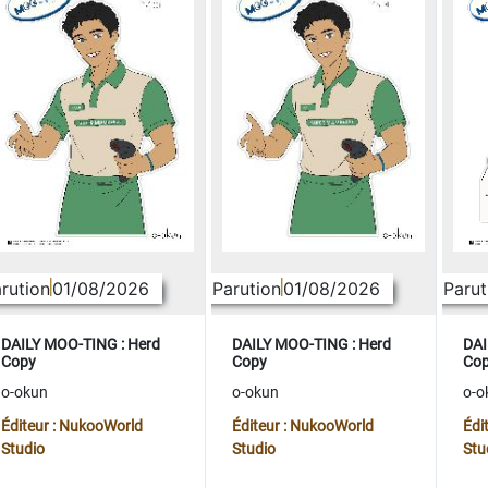
rution
01/08/2026
Parution
01/08/2026
Parut
DAILY MOO-TING : Herd
DAILY MOO-TING : Herd
DAI
Copy
Copy
Co
o-okun
o-okun
o-o
Éditeur : NukooWorld
Éditeur : NukooWorld
Édi
Studio
Studio
Stu