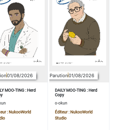
ion
01/08/2026
Parution
01/08/2026
LY MOO-TING : Herd
DAILY MOO-TING : Herd
py
Copy
kun
o-okun
teur : NukooWorld
Éditeur : NukooWorld
dio
Studio