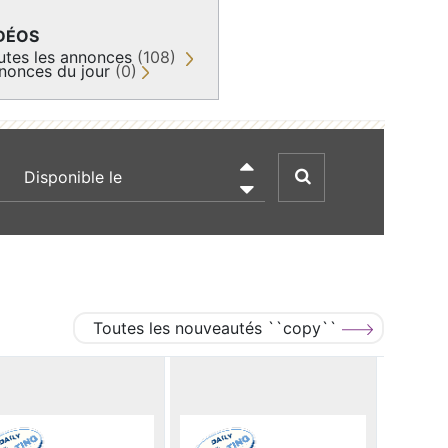
DÉOS
utes les annonces
(108)
nonces du jour
(0)
recherche par date

Toutes les nouveautés ``copy``