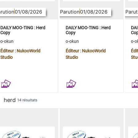
rution
01/08/2026
Parution
01/08/2026
Parut
DAILY MOO-TING : Herd
DAILY MOO-TING : Herd
DAI
Copy
Copy
Co
o-okun
o-okun
o-o
Éditeur : NukooWorld
Éditeur : NukooWorld
Édi
Studio
Studio
Stu
herd
14 résultats