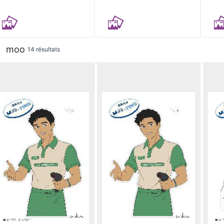
moo
14 résultats