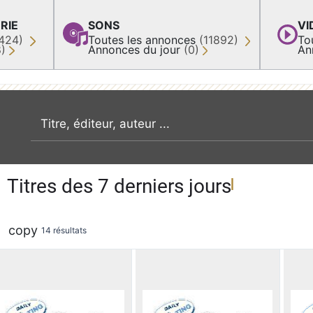
RIE
SONS
VI
424)
Toutes les annonces
(11892)
To
8)
Annonces du jour
(0)
An
recherche par mot clé
Titres des 7 derniers jours
copy
14 résultats