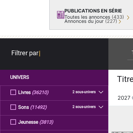
PUBLICATIONS EN SÉRIE
Toutes les annonces
(433)
Annonces du jour
(227)
re
Filtrer par
Titr
UNIVERS
Livres
(36210)
2 sous-univers
2027
Sons
(11492)
2 sous-univers
Jeunesse
(3813)