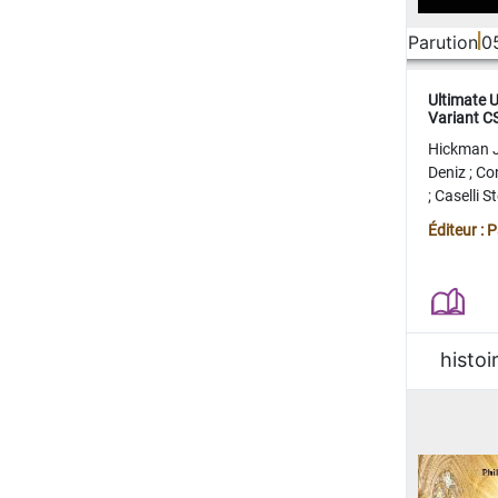
Parution
0
Ultimate 
Variant 
FERME
Hickman 
Deniz
;
Co
;
Caselli 
Juan
;
Mo
Éditeur : 
histoi