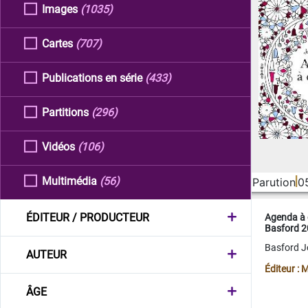
Images
(1035)
Cartes
(707)
Publications en série
(433)
Partitions
(296)
Vidéos
(106)
Multimédia
(56)
Parution
0
ÉDITEUR / PRODUCTEUR
Agenda à 
Basford 
Basford 
AUTEUR
Éditeur :
ÂGE