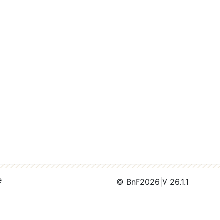
e
© BnF
2026
|
V 26.1.1