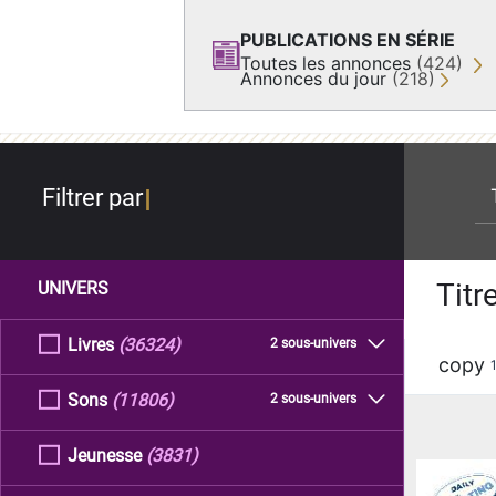
PUBLICATIONS EN SÉRIE
Toutes les annonces
(424)
Annonces du jour
(218)
re
Filtrer par
Titr
UNIVERS
Livres
(36324)
2 sous-univers
copy
Sons
(11806)
2 sous-univers
Jeunesse
(3831)