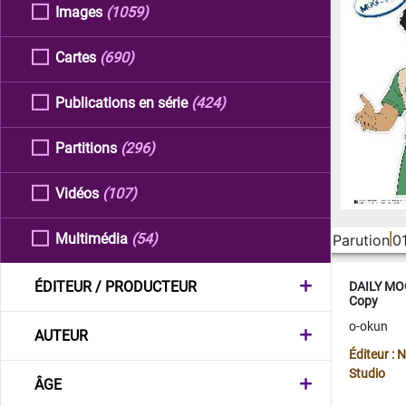
Images
(1059)
Cartes
(690)
Publications en série
(424)
Partitions
(296)
Vidéos
(107)
Multimédia
(54)
Parution
0
ÉDITEUR / PRODUCTEUR
DAILY MOO
Copy
o-okun
AUTEUR
Éditeur :
Studio
ÂGE