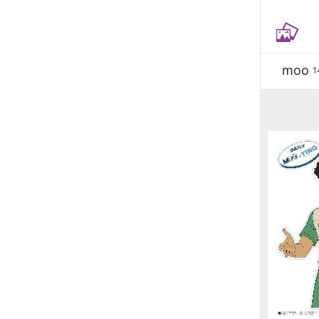
moo
1