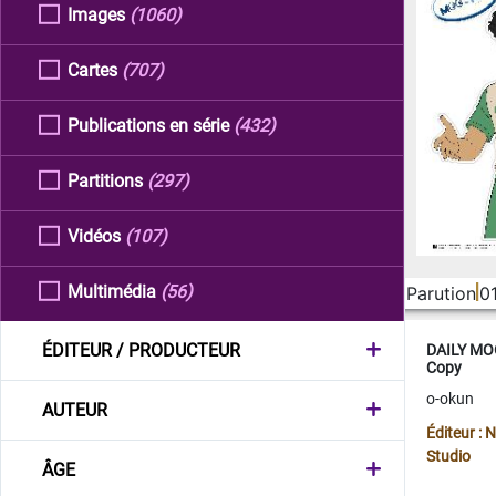
Images
(1060)
Cartes
(707)
Publications en série
(432)
Partitions
(297)
Vidéos
(107)
Multimédia
(56)
Parution
0
ÉDITEUR / PRODUCTEUR
DAILY MOO
Copy
o-okun
AUTEUR
Éditeur :
Studio
ÂGE