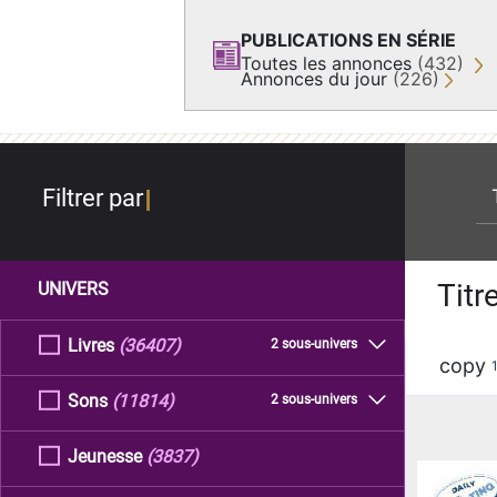
PUBLICATIONS EN SÉRIE
Toutes les annonces
(432)
Annonces du jour
(226)
re
Filtrer par
Titr
UNIVERS
Livres
(36407)
2 sous-univers
copy
Sons
(11814)
2 sous-univers
Jeunesse
(3837)