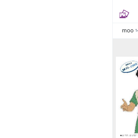
moo
1