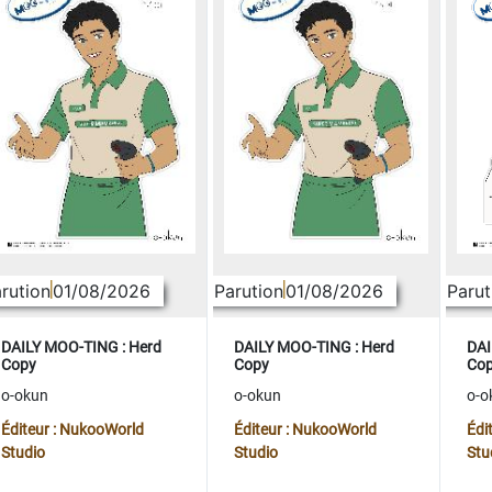
rution
01/08/2026
Parution
01/08/2026
Parut
DAILY MOO-TING : Herd
DAILY MOO-TING : Herd
DAI
Copy
Copy
Co
o-okun
o-okun
o-o
Éditeur : NukooWorld
Éditeur : NukooWorld
Édi
Studio
Studio
Stu