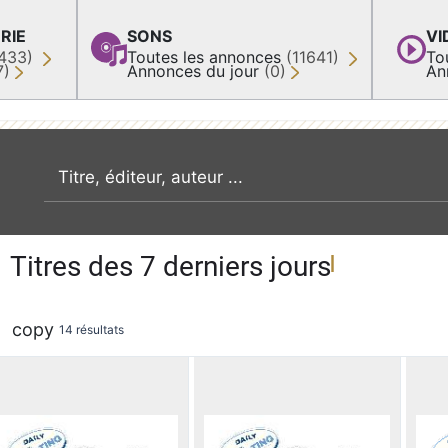
RIE
SONS
VI
433)
Toutes les annonces
(11641)
To
7)
Annonces du jour
(0)
An
recherche par mot clé
Titres des 7 derniers jours
copy
14 résultats