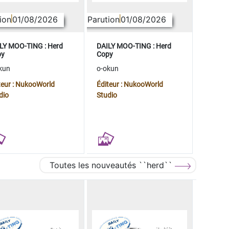
ion
01/08/2026
Parution
01/08/2026
LY MOO-TING : Herd
DAILY MOO-TING : Herd
py
Copy
kun
o-okun
teur : NukooWorld
Éditeur : NukooWorld
dio
Studio
Toutes les nouveautés ``herd``