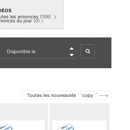
DÉOS
utes les annonces
(106)
nonces du jour
(0)
recherche par date

Toutes les nouveautés ``copy``