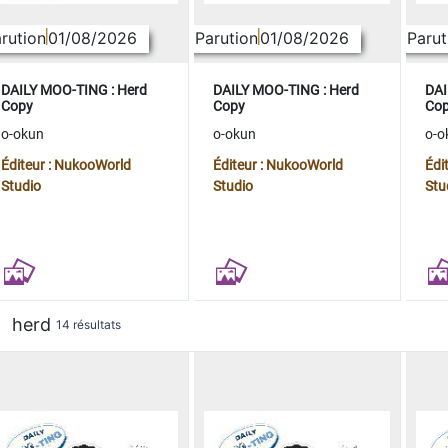
rution
01/08/2026
Parution
01/08/2026
Parut
DAILY MOO-TING : Herd
DAILY MOO-TING : Herd
DAI
Copy
Copy
Co
o-okun
o-okun
o-o
Éditeur : NukooWorld
Éditeur : NukooWorld
Édi
Studio
Studio
Stu
herd
14 résultats