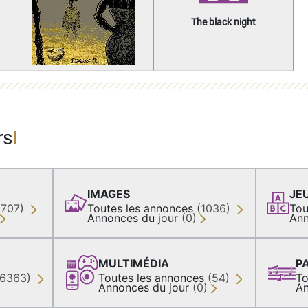
The black night
rs
IMAGES
JE
(707)
Toutes les annonces
(1036)
Tou
Annonces du jour
(0)
Ann
MULTIMÉDIA
P
36363)
Toutes les annonces
(54)
To
Annonces du jour
(0)
An