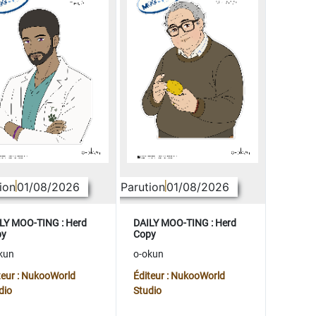
ion
01/08/2026
Parution
01/08/2026
LY MOO-TING : Herd
DAILY MOO-TING : Herd
py
Copy
kun
o-okun
teur : NukooWorld
Éditeur : NukooWorld
dio
Studio