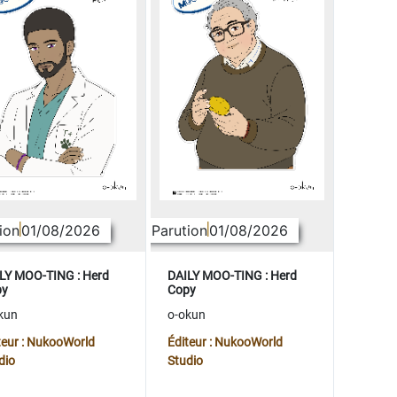
ion
01/08/2026
Parution
01/08/2026
LY MOO-TING : Herd
DAILY MOO-TING : Herd
py
Copy
kun
o-okun
teur : NukooWorld
Éditeur : NukooWorld
dio
Studio