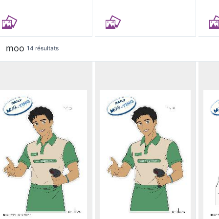
moo
14 résultats