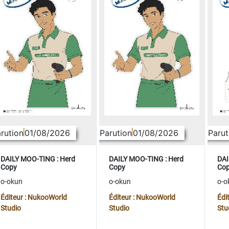
rution
01/08/2026
Parution
01/08/2026
Parut
DAILY MOO-TING : Herd
DAILY MOO-TING : Herd
DAI
Copy
Copy
Co
o-okun
o-okun
o-o
Éditeur : NukooWorld
Éditeur : NukooWorld
Édi
Studio
Studio
Stu