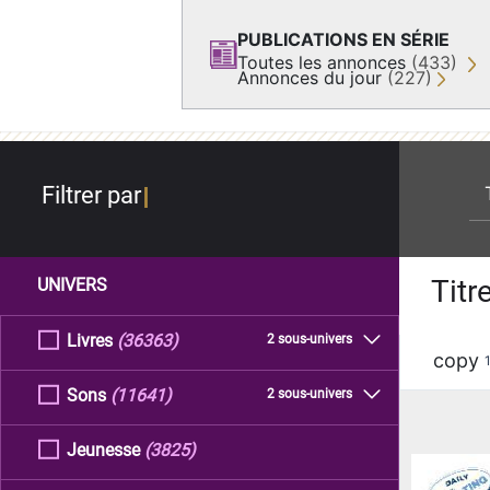
PUBLICATIONS EN SÉRIE
Toutes les annonces
(433)
Annonces du jour
(227)
re
Filtrer par
Titr
UNIVERS
Livres
(36363)
2 sous-univers
copy
Sons
(11641)
2 sous-univers
Jeunesse
(3825)