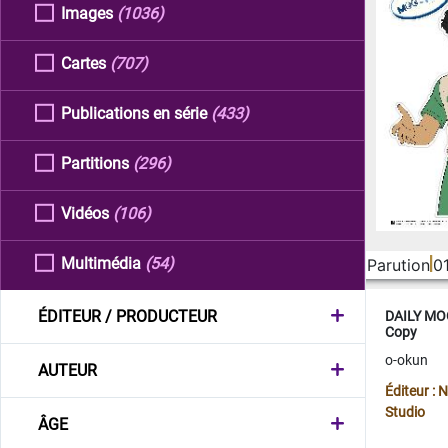
Images
(1036)
Cartes
(707)
Publications en série
(433)
Partitions
(296)
Vidéos
(106)
Multimédia
(54)
Parution
0
ÉDITEUR / PRODUCTEUR
DAILY MOO
Copy
o-okun
AUTEUR
Éditeur :
Studio
ÂGE