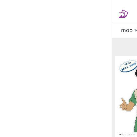
moo
1