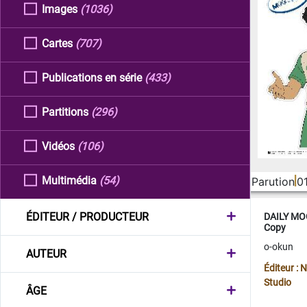
Images
(1036)
Cartes
(707)
Publications en série
(433)
Partitions
(296)
Vidéos
(106)
Multimédia
(54)
Parution
0
ÉDITEUR / PRODUCTEUR
DAILY MOO
Copy
o-okun
AUTEUR
Éditeur :
Studio
ÂGE