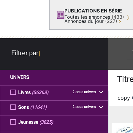
PUBLICATIONS EN SÉRIE
Toutes les annonces
(433)
Annonces du jour
(227)
re
Filtrer par
Titr
UNIVERS
Livres
(36363)
2 sous-univers
copy
Sons
(11641)
2 sous-univers
Jeunesse
(3825)