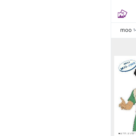
moo
1