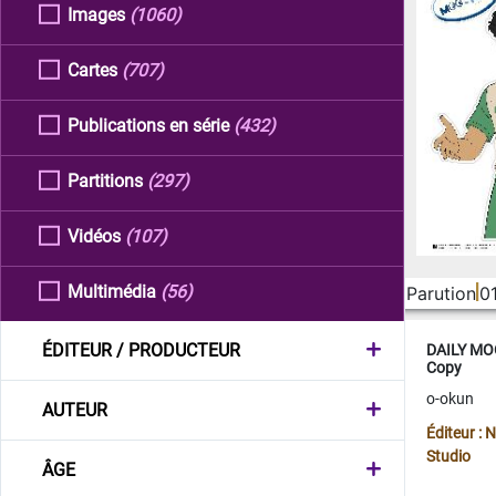
Images
(1060)
Cartes
(707)
Publications en série
(432)
Partitions
(297)
Vidéos
(107)
Multimédia
(56)
Parution
0
ÉDITEUR / PRODUCTEUR
DAILY MOO
Copy
o-okun
AUTEUR
Éditeur :
Studio
ÂGE