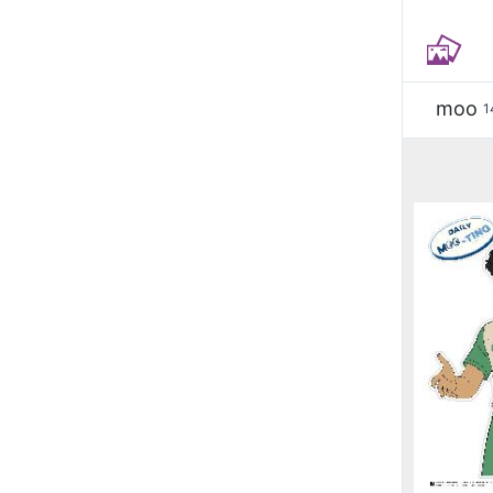
moo
1