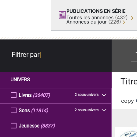
PUBLICATIONS EN SÉRIE
Toutes les annonces
(432)
Annonces du jour
(226)
re
Filtrer par
Titr
UNIVERS
Livres
(36407)
2 sous-univers
copy
Sons
(11814)
2 sous-univers
Jeunesse
(3837)