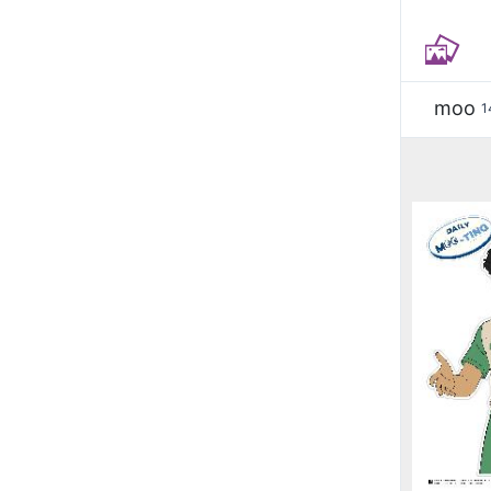
moo
1