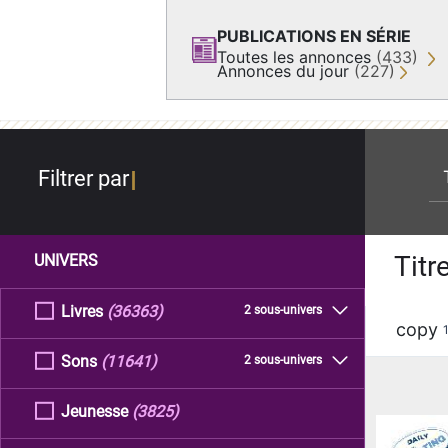
PUBLICATIONS EN SÉRIE
Toutes les annonces
(433)
Annonces du jour
(227)
re
Filtrer par
Titr
UNIVERS
Livres
(36363)
2 sous-univers
copy
Sons
(11641)
2 sous-univers
Jeunesse
(3825)