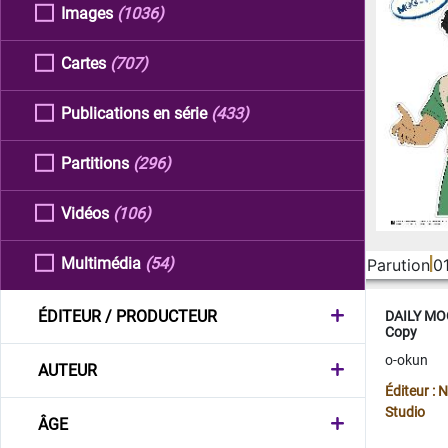
Images
(1036)
Cartes
(707)
Publications en série
(433)
Partitions
(296)
Vidéos
(106)
Multimédia
(54)
Parution
0
ÉDITEUR / PRODUCTEUR
DAILY MOO
Copy
o-okun
AUTEUR
Éditeur :
Studio
ÂGE