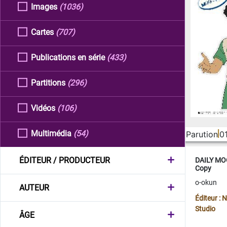
Images
(1036)
Cartes
(707)
Publications en série
(433)
Partitions
(296)
Vidéos
(106)
Multimédia
(54)
Parution
0
ÉDITEUR / PRODUCTEUR
DAILY MOO
Copy
o-okun
AUTEUR
Éditeur :
Studio
ÂGE