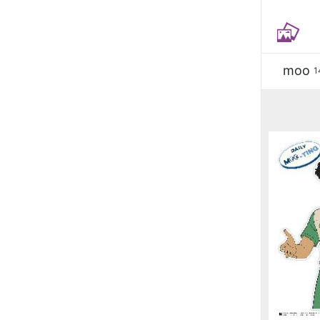
moo
1