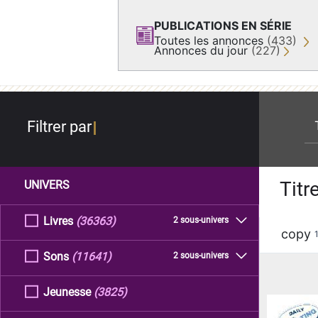
PUBLICATIONS EN SÉRIE
Toutes les annonces
(433)
Annonces du jour
(227)
re
Filtrer par
Titr
UNIVERS
Livres
(36363)
2 sous-univers
copy
Sons
(11641)
2 sous-univers
Jeunesse
(3825)