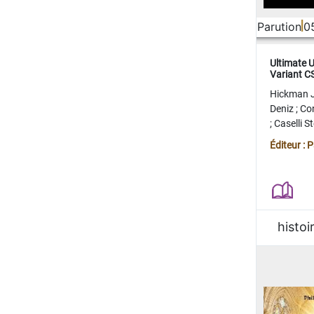
Parution
0
Ultimate 
Variant 
FERME
Hickman 
Deniz
;
Co
;
Caselli 
Juan
;
Mo
Éditeur : 
histoi