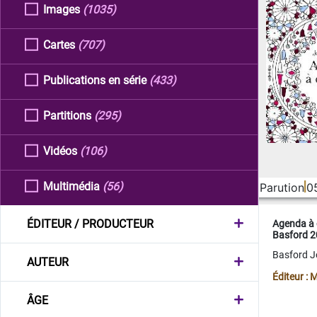
Images
(1035)
Cartes
(707)
Publications en série
(433)
Partitions
(295)
Vidéos
(106)
Multimédia
(56)
Parution
0
ÉDITEUR / PRODUCTEUR
Agenda à 
Basford 
Basford 
AUTEUR
Éditeur :
ÂGE