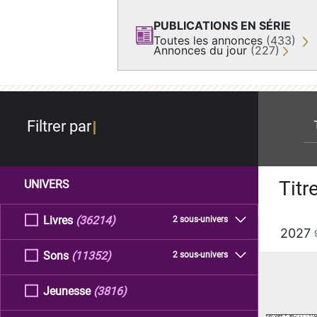
PUBLICATIONS EN SÉRIE
Toutes les annonces
(433)
Annonces du jour
(227)
re
Filtrer par
Titr
UNIVERS
Livres
(36214)
2 sous-univers
2027
Sons
(11352)
2 sous-univers
Jeunesse
(3816)