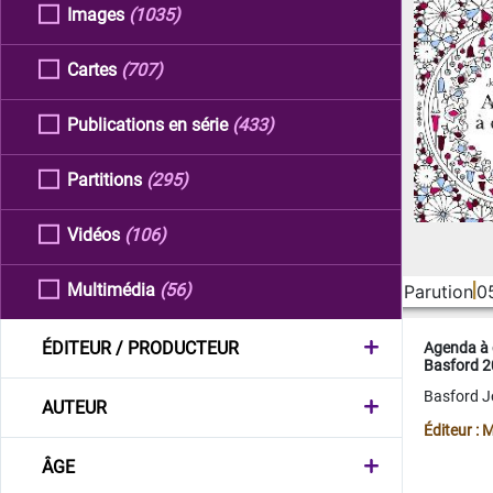
Images
(1035)
Cartes
(707)
Publications en série
(433)
Partitions
(295)
Vidéos
(106)
Multimédia
(56)
Parution
0
ÉDITEUR / PRODUCTEUR
Agenda à 
Basford 
Basford 
AUTEUR
Éditeur :
ÂGE