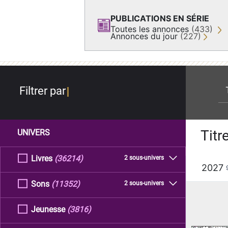
PUBLICATIONS EN SÉRIE
Toutes les annonces
(433)
Annonces du jour
(227)
re
Filtrer par
Titr
UNIVERS
Livres
(36214)
2 sous-univers
2027
Sons
(11352)
2 sous-univers
Jeunesse
(3816)