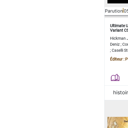
Parution
0
Ultimate 
Variant 
FERME
Hickman 
Deniz
;
Co
;
Caselli 
Juan
;
Mo
Éditeur : 
histoi