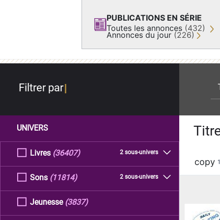
PUBLICATIONS EN SÉRIE
Toutes les annonces
(432)
Annonces du jour
(226)
re
Filtrer par
Titr
UNIVERS
Livres
(36407)
2 sous-univers
copy
Sons
(11814)
2 sous-univers
Jeunesse
(3837)