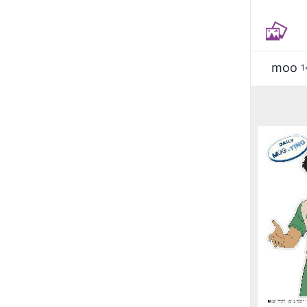
moo
1