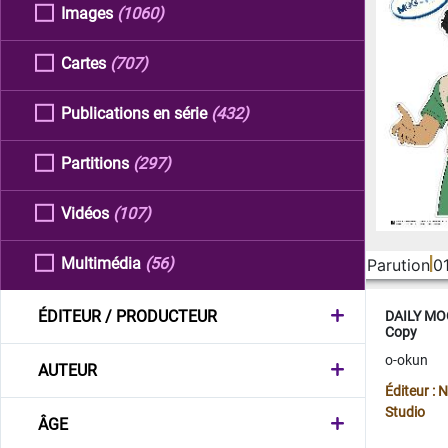
Images
(1060)
Cartes
(707)
Publications en série
(432)
Partitions
(297)
Vidéos
(107)
Multimédia
(56)
Parution
0
ÉDITEUR / PRODUCTEUR
DAILY MOO
Copy
o-okun
AUTEUR
Éditeur :
Studio
ÂGE