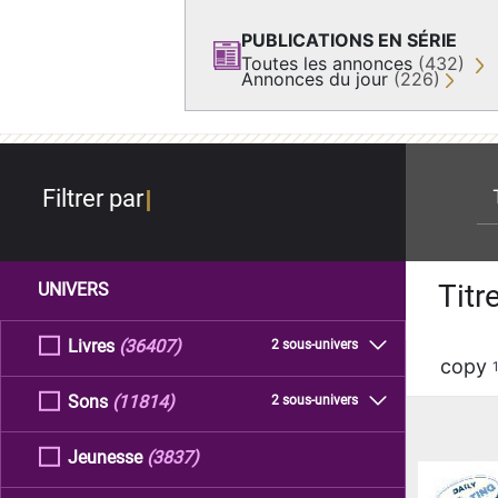
PUBLICATIONS EN SÉRIE
Toutes les annonces
(432)
Annonces du jour
(226)
re
Filtrer par
Titr
UNIVERS
Livres
(36407)
2 sous-univers
copy
Sons
(11814)
2 sous-univers
Jeunesse
(3837)