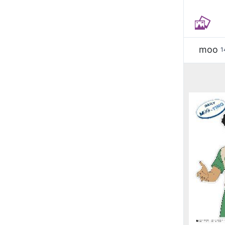
moo
1