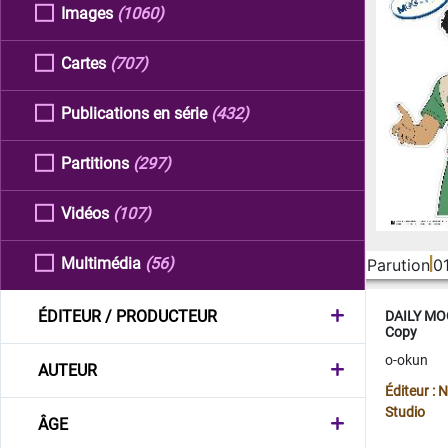
Images
(1060)
Cartes
(707)
Publications en série
(432)
Partitions
(297)
Vidéos
(107)
Multimédia
(56)
Parution
0
ÉDITEUR / PRODUCTEUR
DAILY MOO
Copy
o-okun
AUTEUR
Éditeur :
Studio
ÂGE