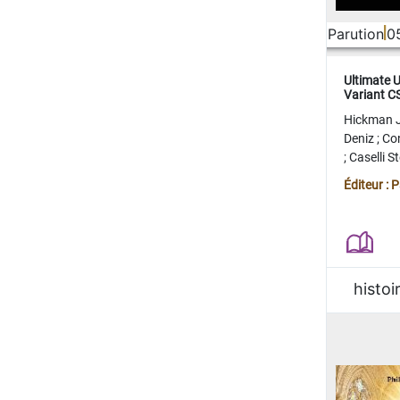
Parution
0
Ultimate 
Variant 
FERME
Hickman 
Deniz
;
Co
;
Caselli 
Juan
;
Mo
Éditeur : 
histoi