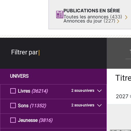
PUBLICATIONS EN SÉRIE
Toutes les annonces
(433)
Annonces du jour
(227)
re
Filtrer par
Titr
UNIVERS
Livres
(36214)
2 sous-univers
2027
Sons
(11352)
2 sous-univers
Jeunesse
(3816)