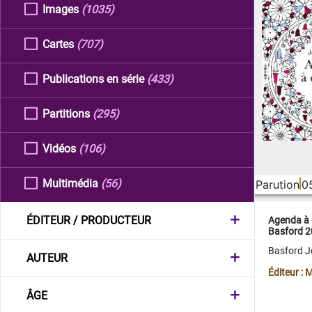
Images
(1035)
Cartes
(707)
Publications en série
(433)
Partitions
(295)
Vidéos
(106)
Multimédia
(56)
Parution
0
ÉDITEUR / PRODUCTEUR
Agenda à 
Basford 
Basford 
AUTEUR
Éditeur :
ÂGE