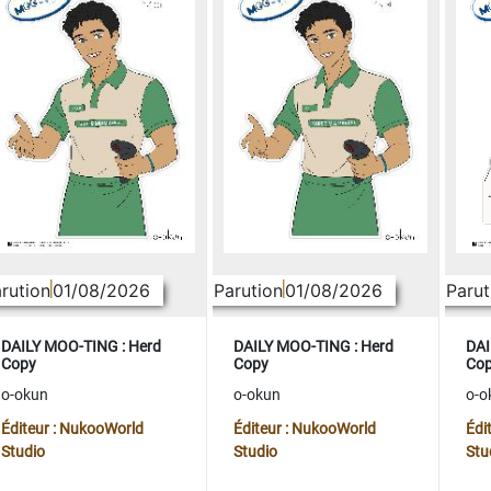
rution
01/08/2026
Parution
01/08/2026
Parut
DAILY MOO-TING : Herd
DAILY MOO-TING : Herd
DAI
Copy
Copy
Co
o-okun
o-okun
o-o
Éditeur : NukooWorld
Éditeur : NukooWorld
Édi
Studio
Studio
Stu