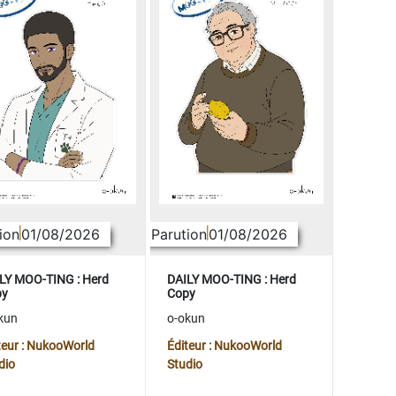
ion
01/08/2026
Parution
01/08/2026
LY MOO-TING : Herd
DAILY MOO-TING : Herd
py
Copy
kun
o-okun
teur : NukooWorld
Éditeur : NukooWorld
dio
Studio