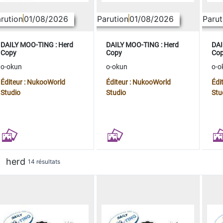
rution
01/08/2026
Parution
01/08/2026
Parut
DAILY MOO-TING : Herd
DAILY MOO-TING : Herd
DAI
Copy
Copy
Co
o-okun
o-okun
o-o
Éditeur : NukooWorld
Éditeur : NukooWorld
Édi
Studio
Studio
Stu
herd
14 résultats