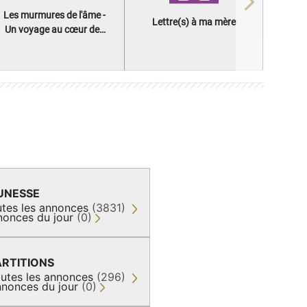
Next
Les murmures de l'âme -
Lettre(s) à ma mère
Un voyage au cœur des
questions qui façonnent
une vie
UNESSE
tes les annonces
(3831)
nonces du jour
(0)
ARTITIONS
utes les annonces
(296)
nonces du jour
(0)