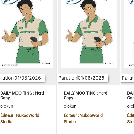
rution
01/08/2026
Parution
01/08/2026
Parut
DAILY MOO-TING : Herd
DAILY MOO-TING : Herd
DAI
Copy
Copy
Co
o-okun
o-okun
o-o
Éditeur : NukooWorld
Éditeur : NukooWorld
Édi
Studio
Studio
Stu