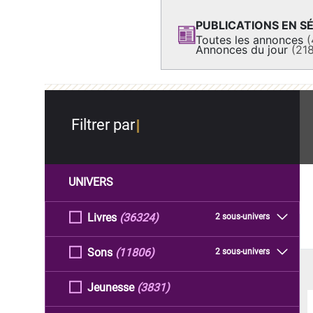
PUBLICATIONS EN SÉ
Toutes les annonces
(
Annonces du jour
(21
Filtrer par
UNIVERS
Livres
(36324)
2 sous-univers
Sons
(11806)
2 sous-univers
Jeunesse
(3831)