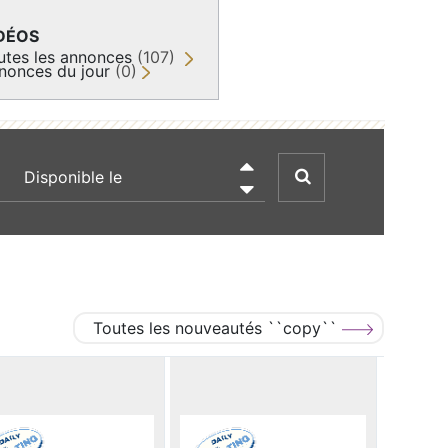
DÉOS
utes les annonces
(107)
nonces du jour
(0)
recherche par date

Toutes les nouveautés ``copy``