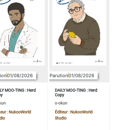
ion
01/08/2026
Parution
01/08/2026
LY MOO-TING : Herd
DAILY MOO-TING : Herd
py
Copy
kun
o-okun
teur : NukooWorld
Éditeur : NukooWorld
dio
Studio