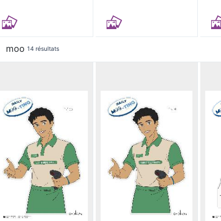
moo
14 résultats