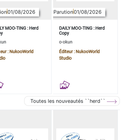
ion
01/08/2026
Parution
01/08/2026
LY MOO-TING : Herd
DAILY MOO-TING : Herd
py
Copy
kun
o-okun
teur : NukooWorld
Éditeur : NukooWorld
dio
Studio
Toutes les nouveautés ``herd``