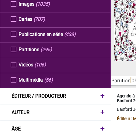
Images
(1035)
Cartes
(707)
Publications en série
(433)
Partitions
(295)
Vidéos
(106)
Multimédia
(56)
Parution
0
ÉDITEUR / PRODUCTEUR
Agenda à 
Basford 
Basford 
AUTEUR
Éditeur :
ÂGE