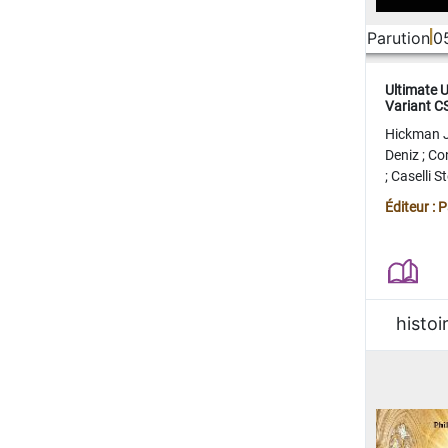
Parution
0
Ultimate 
Variant 
FERME
Hickman 
Deniz
;
Co
;
Caselli 
Juan
;
Mo
Éditeur : 
histoi