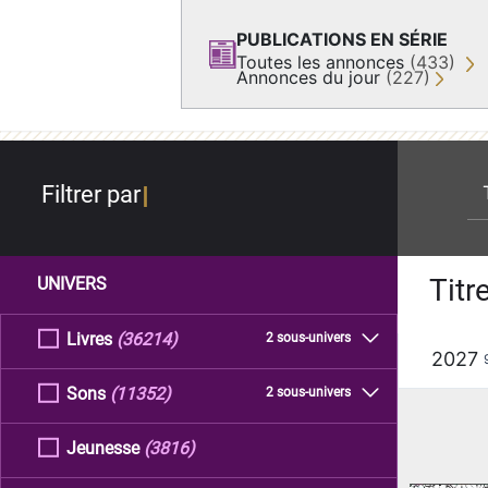
PUBLICATIONS EN SÉRIE
Toutes les annonces
(433)
Annonces du jour
(227)
re
Filtrer par
Titr
UNIVERS
Livres
(36214)
2 sous-univers
2027
Sons
(11352)
2 sous-univers
Jeunesse
(3816)