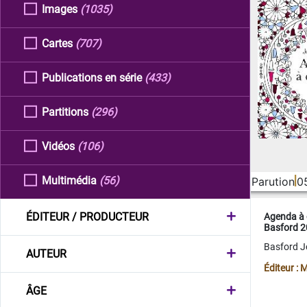
Images
(1035)
Cartes
(707)
Publications en série
(433)
Partitions
(296)
Vidéos
(106)
Multimédia
(56)
Parution
0
ÉDITEUR / PRODUCTEUR
Agenda à 
Basford 
Basford 
AUTEUR
Éditeur :
ÂGE