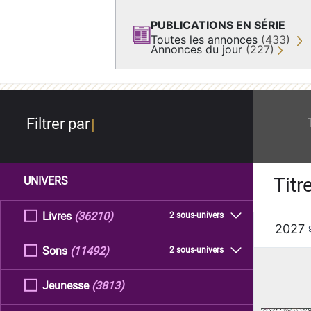
PUBLICATIONS EN SÉRIE
Toutes les annonces
(433)
Annonces du jour
(227)
re
Filtrer par
Titr
UNIVERS
Livres
(36210)
2 sous-univers
2027
Sons
(11492)
2 sous-univers
Jeunesse
(3813)