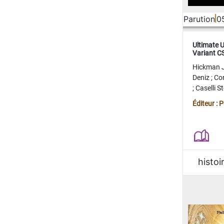
Parution
0
Ultimate 
Variant 
FERME
Hickman 
Deniz
;
Co
;
Caselli 
Juan
;
Mo
Éditeur : 
histoi