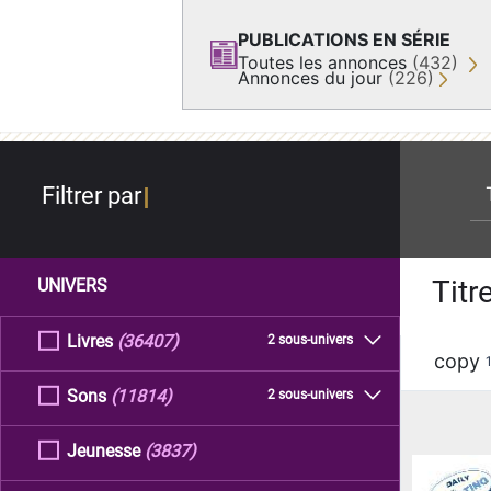
PUBLICATIONS EN SÉRIE
Toutes les annonces
(432)
Annonces du jour
(226)
re
Filtrer par
Titr
UNIVERS
Livres
(36407)
2 sous-univers
copy
Sons
(11814)
2 sous-univers
Jeunesse
(3837)