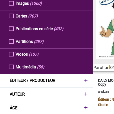
Images
(1060)
Cartes
(707)
Publications en série
(432)
Partitions
(297)
Vidéos
(107)
Multimédia
(56)
Parution
0
ÉDITEUR / PRODUCTEUR
DAILY MOO
Copy
o-okun
AUTEUR
Éditeur :
Studio
ÂGE