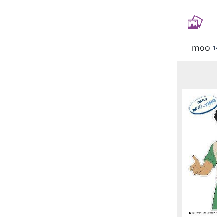
moo
1