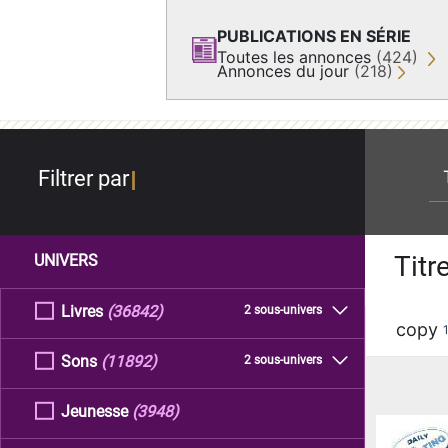
PUBLICATIONS EN SÉRIE
Toutes les annonces
(424)
Annonces du jour
(218)
re
Filtrer par
Titr
UNIVERS
Livres
(36842)
2 sous-univers
copy
Sons
(11892)
2 sous-univers
Jeunesse
(3948)