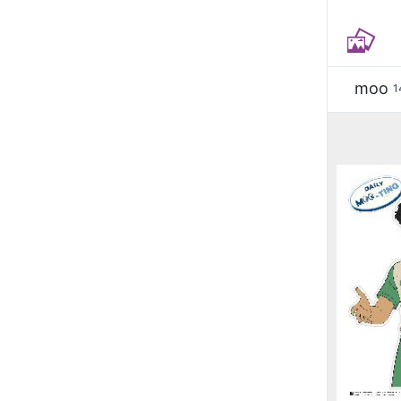
moo
1