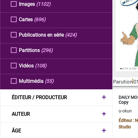
Images
(1102)
Cartes
(696)
Publications en série
(424)
Partitions
(296)
Vidéos
(108)
Multimédia
(55)
Parution
0
ÉDITEUR / PRODUCTEUR
DAILY MOO
Copy
o-okun
AUTEUR
Éditeur :
Studio
ÂGE